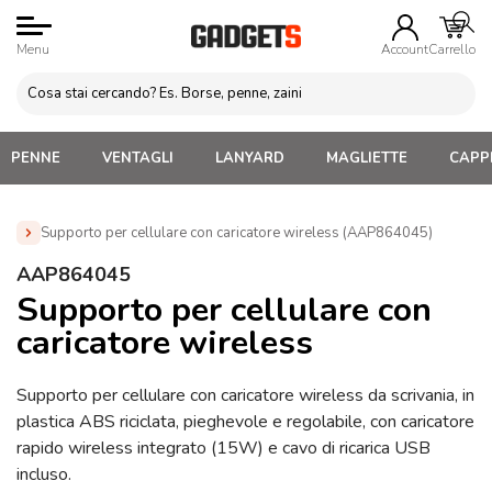
Menu
Account
Carrello
PENNE
VENTAGLI
LANYARD
MAGLIETTE
CAPPE
Supporto per cellulare con caricatore wireless (AAP864045)
Home
»
Gadget per Cellulare Personalizzati
»
Supporti
AAP864045
cellulare Personalizzati
»
Supporto per cellulare con
Supporto per cellulare con
caricatore wireless (AAP864045)
caricatore wireless
Supporto per cellulare con caricatore wireless da scrivania, in
plastica ABS riciclata, pieghevole e regolabile, con caricatore
rapido wireless integrato (15W) e cavo di ricarica USB
incluso.