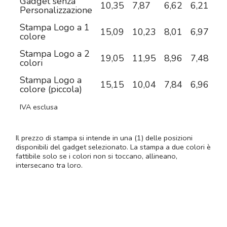
Gadget senza
10,35
7,87
6,62
6,21
5,
Personalizzazione
Stampa Logo a 1
15,09
10,23
8,01
6,97
6,
colore
Stampa Logo a 2
19,05
11,95
8,96
7,48
6,
colori
Stampa Logo a
15,15
10,04
7,84
6,96
6,
colore (piccola)
IVA esclusa
Il prezzo di stampa si intende in una (1) delle posizioni
disponibili del gadget selezionato. La stampa a due colori è
fattibile solo se i colori non si toccano, allineano,
intersecano tra loro.