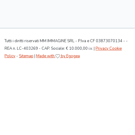
Tutti i diritti riservati MM IMMAGINE SRL - P.Iva e CF 03873070134 - -
REA n. LC-403269 - CAP. Sociale: € 10.000,00 i.v. |
Privacy Cookie
Policy
-
Sitemap
|
Made with
by Egogea