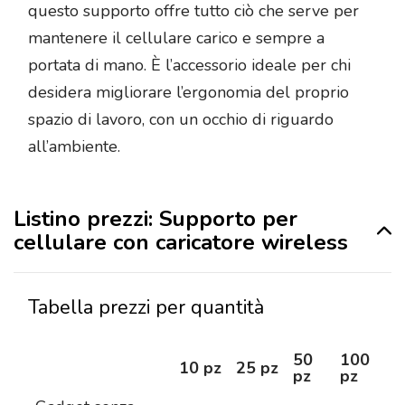
questo supporto offre tutto ciò che serve per
mantenere il cellulare carico e sempre a
portata di mano. È l’accessorio ideale per chi
desidera migliorare l’ergonomia del proprio
spazio di lavoro, con un occhio di riguardo
all’ambiente.
Listino prezzi: Supporto per
cellulare con caricatore wireless
Tabella prezzi per quantità
50
100
2
10 pz
25 pz
pz
pz
pz