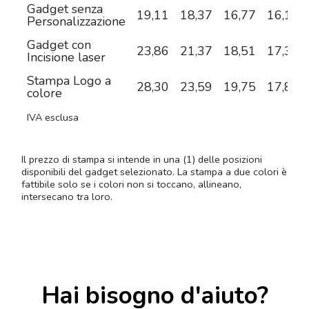
Gadget senza
19,11
18,37
16,77
16,15
Personalizzazione
Gadget con
23,86
21,37
18,51
17,37
Incisione laser
Stampa Logo a
28,30
23,59
19,75
17,80
colore
IVA esclusa
Il prezzo di stampa si intende in una (1) delle posizioni
disponibili del gadget selezionato. La stampa a due colori è
fattibile solo se i colori non si toccano, allineano,
intersecano tra loro.
Hai bisogno d'aiuto?