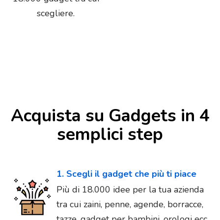
scegliere.
Acquista su Gadgets in 4
semplici step
1. Scegli il gadget che più ti piace
Più di 18.000 idee per la tua azienda
tra cui zaini, penne, agende, borracce,
tazze, gadget per bambini, orologi ecc...