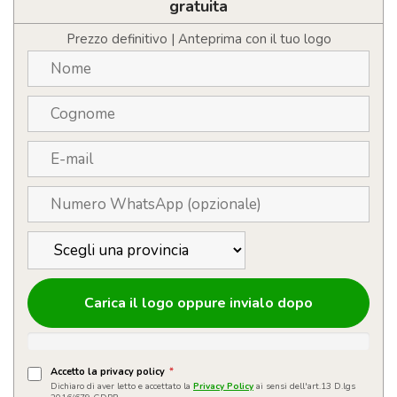
W
gratuita
IPX4
quantità
Prezzo definitivo | Anteprima con il tuo logo
Carica il logo oppure invialo dopo
Accetto la privacy policy
*
Dichiaro di aver letto e accettato la
Privacy Policy
ai sensi dell'art.13 D.lgs