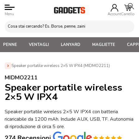
Menu
Account
Carrello
PENNE
VENTAGLI
LANYARD
MAGLIETTE
CAPPE
Speaker portatile wireless 2×5 W IPX4 (MIDMO2211)
Home
»
Gadget Tecnologici Personalizzati
»
Speaker
MIDMO2211
Bluetooth Personalizzati
»
Speaker portatile wireless 2×5 W
Speaker portatile wireless
IPX4 (MIDMO2211)
2×5 W IPX4
Speaker portatile wireless 2×5 W IPX4 con batteria
ricaricabile da 1200 mAh. Include AUX, USB, TF. Autonomia
di riproduzione di circa 5 ore.