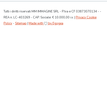
Tutti i diritti riservati MM IMMAGINE SRL - P.Iva e CF 03873070134 - -
REA n. LC-403269 - CAP. Sociale: € 10.000,00 i.v. |
Privacy Cookie
Policy
-
Sitemap
|
Made with
by Egogea