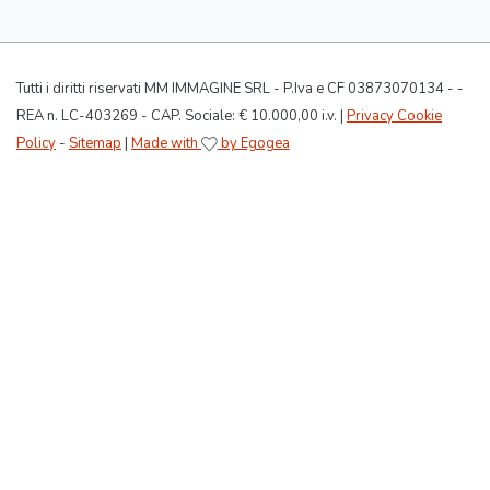
Tutti i diritti riservati MM IMMAGINE SRL - P.Iva e CF 03873070134 - -
REA n. LC-403269 - CAP. Sociale: € 10.000,00 i.v. |
Privacy Cookie
Policy
-
Sitemap
|
Made with
by Egogea