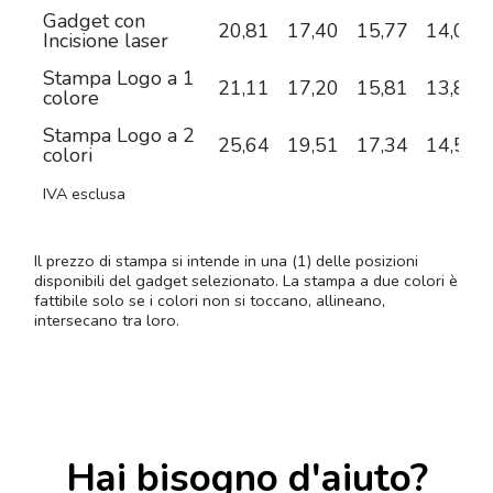
Gadget con
20,81
17,40
15,77
14,01
Incisione laser
Stampa Logo a 1
21,11
17,20
15,81
13,80
colore
Stampa Logo a 2
25,64
19,51
17,34
14,55
colori
IVA esclusa
Il prezzo di stampa si intende in una (1) delle posizioni
disponibili del gadget selezionato. La stampa a due colori è
fattibile solo se i colori non si toccano, allineano,
intersecano tra loro.
Hai bisogno d'aiuto?