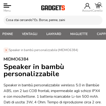
Menu
Account
Carrello
PENNE
VENTAGLI
LANYARD
MAGLIETTE
CAPPE
Speaker in bambù personalizzabile (MIDMO6384)
Home
»
Gadget Tecnologici Personalizzati
»
Speaker in
MIDMO6384
Legno Personalizzati
»
Speaker in bambù personalizzabile
Speaker in bambù
(MIDMO6384)
personalizzabile
Speaker in bambù personalizzabile wireless 5.0 in Bambùe
ABS, con 2 luci COB frontali, impermeabile agli schizzi IPX4
e con moschettone. 1 batteria ricaricabile Li-Ion 500 mAh.
Dati di uscita: 3W, 4 Ohm. Tempo di riproduzione circa 2 ore.