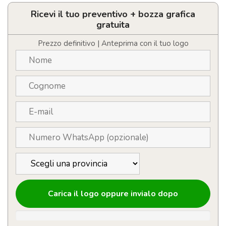
caricatore
wireless
Ricevi il tuo preventivo + bozza grafica
da
gratuita
15W
quantità
Prezzo definitivo | Anteprima con il tuo logo
Carica il logo oppure invialo dopo