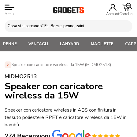
Menu
Account
Carrello
PENNE
VENTAGLI
LANYARD
MAGLIETTE
CAPPE
Speaker con caricatore wireless da 15W (MIDMO2513)
Home
»
Gadget Tecnologici Personalizzati
»
Speaker
MIDMO2513
Bluetooth Personalizzati
»
Speaker con caricatore wireless da
Speaker con caricatore
15W (MIDMO2513)
wireless da 15W
Speaker con caricatore wireless in ABS con finitura in
tessuto poliestere RPET e caricatore wireless da 15W in
bambù