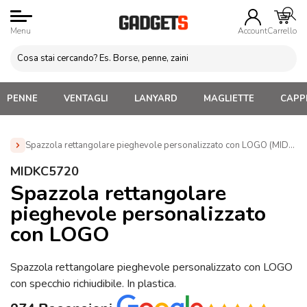
Menu
Account
Carrello
PENNE
VENTAGLI
LANYARD
MAGLIETTE
CAPPE
Spazzola rettangolare pieghevole personalizzato con LOGO (MIDKC
Home
»
Regali personalizzati per lei
»
Spazzole
MIDKC5720
Personalizzate
»
Spazzola rettangolare pieghevole
Spazzola rettangolare
personalizzato con LOGO (MIDKC5720)
pieghevole personalizzato
con LOGO
Spazzola rettangolare pieghevole personalizzato con LOGO
con specchio richiudibile. In plastica.