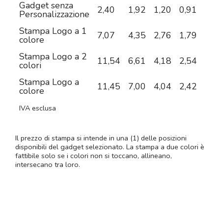
Gadget senza
2,40
1,92
1,20
0,91
0,8
Personalizzazione
Stampa Logo a 1
7,07
4,35
2,76
1,79
1,3
colore
Stampa Logo a 2
11,54
6,61
4,18
2,54
1,7
colori
Stampa Logo a
11,45
7,00
4,04
2,42
1,8
colore
IVA esclusa
Il prezzo di stampa si intende in una (1) delle posizioni
disponibili del gadget selezionato. La stampa a due colori è
fattibile solo se i colori non si toccano, allineano,
intersecano tra loro.