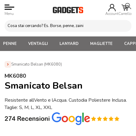
Menu
Account
Carrello
PENNE
VENTAGLI
LANYARD
MAGLIETTE
CAPPE
Smanicato Belsan (MK6080)
Home
»
Abbigliamento Personalizzato
»
Giacche a Vento e
MK6080
Giacche Invernali Personalizzate
»
Smanicato Belsan
Smanicato Belsan
(MK6080)
Resistente allVento e lAcqua. Custodia Poliestere Inclusa.
Taglie: S, M, L, XL, XXL