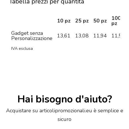
Tabella prezzi per quantità
100
10 pz
25 pz
50 pz
pz
Gadget senza
13,61
13,08
11,94
11,50
Personalizzazione
IVA esclusa
Hai bisogno d'aiuto?
Acquistare su articolipromozionali.eu è semplice e
sicuro