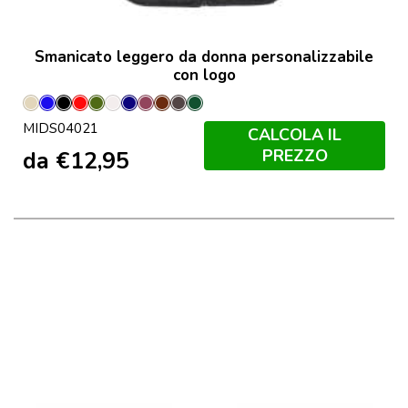
Smanicato leggero da donna personalizzabile
con logo
Corda
Denim
Nero
Rosso
Army
Bianco
Blu
Burgundy
Cioccolata
Grigio
Verde
MIDS04021
Sporco
Scuro
Scura
Carbone
Scuro
CALCOLA IL
Francese
PREZZO
da
€
12,95