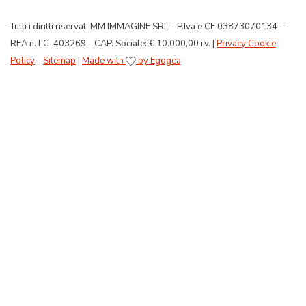
Tutti i diritti riservati MM IMMAGINE SRL - P.Iva e CF 03873070134 - -
REA n. LC-403269 - CAP. Sociale: € 10.000,00 i.v. |
Privacy Cookie
Policy
-
Sitemap
|
Made with
by Egogea