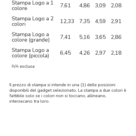
Stampa Logo a 1
7,61
4,86
3,09
2,08
1,5
colore
Stampa Logo a 2
12,33
7,35
4,59
2,91
2,0
colori
Stampa Logo a
7,41
5,16
3,65
2,86
2,5
colore (grande)
Stampa Logo a
6,45
4,26
2,97
2,18
1,8
colore (piccola)
IVA esclusa
Il prezzo di stampa si intende in una (1) delle posizioni
disponibili del gadget selezionato. La stampa a due colori è
fattibile solo se i colori non si toccano, allineano,
intersecano tra loro.