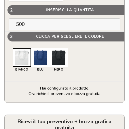
2
INSERISCI LA QUANTITÀ
3
CLICCA PER SCEGLIERE IL COLORE
BIANCO
BLU
NERO
Hai configurato il prodotto.
Ora richiedi preventivo e bozza gratuita
Shopper
in
RPET
190T
Ricevi il tuo preventivo + bozza grafica
quantità
gratuita