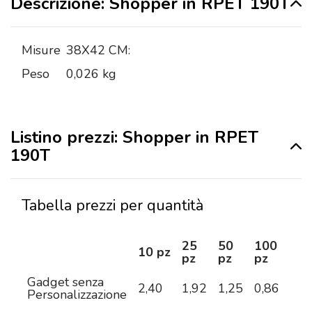
Descrizione: Shopper in RPET 190T
Misure
38X42 CM:
Peso
0,026 kg
Listino prezzi: Shopper in RPET
190T
Tabella prezzi per quantità
25
50
100
25
10 pz
pz
pz
pz
pz
Gadget senza
2,40
1,92
1,25
0,86
0,8
Personalizzazione