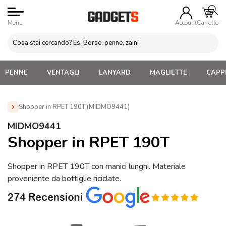
Menu
Account
Carrello
PENNE
VENTAGLI
LANYARD
MAGLIETTE
CAPPE
Shopper in RPET 190T (MIDMO9441)
Home
»
Borse e Sacche Personalizzate
»
Borse in Materiali
MIDMO9441
Ecologici
»
Shopper in RPET 190T (MIDMO9441)
Shopper in RPET 190T
Shopper in RPET 190T con manici lunghi. Materiale
proveniente da bottiglie riciclate.