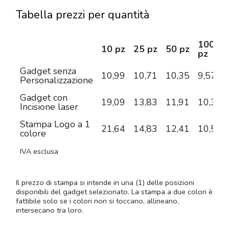
Tabella prezzi per quantità
100
10 pz
25 pz
50 pz
pz
Gadget senza
10,99
10,71
10,35
9,57
Personalizzazione
Gadget con
19,09
13,83
11,91
10,32
Incisione laser
Stampa Logo a 1
21,64
14,83
12,41
10,57
colore
IVA esclusa
Il prezzo di stampa si intende in una (1) delle posizioni
disponibili del gadget selezionato. La stampa a due colori è
fattibile solo se i colori non si toccano, allineano,
intersecano tra loro.