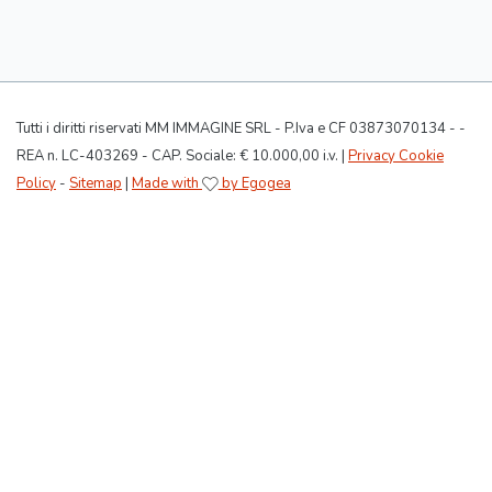
Tutti i diritti riservati MM IMMAGINE SRL - P.Iva e CF 03873070134 - -
REA n. LC-403269 - CAP. Sociale: € 10.000,00 i.v. |
Privacy Cookie
Policy
-
Sitemap
|
Made with
by Egogea