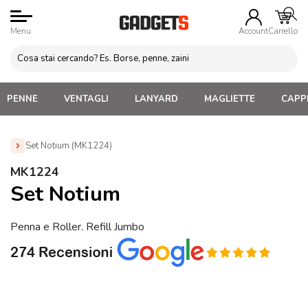
Menu
Account
Carrello
PENNE
VENTAGLI
LANYARD
MAGLIETTE
CAPPE
Set Notium (MK1224)
Home
»
Penne Personalizzate con LOGO, Matite, Pastelli,
MK1224
Evidenziatori
»
Set Penne Personalizzati
»
Set Notium
Set Notium
(MK1224)
Penna e Roller. Refill Jumbo