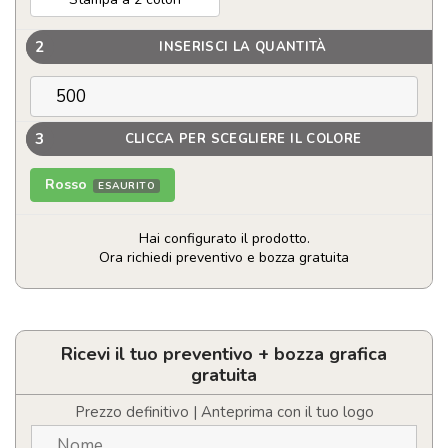
2
INSERISCI LA QUANTITÀ
3
CLICCA PER SCEGLIERE IL COLORE
Rosso
ESAURITO
Hai configurato il prodotto.
Ora richiedi preventivo e bozza gratuita
Set
da
cucina
natalizio
Ricevi il tuo preventivo + bozza grafica
personalizzabile
gratuita
quantità
Prezzo definitivo | Anteprima con il tuo logo