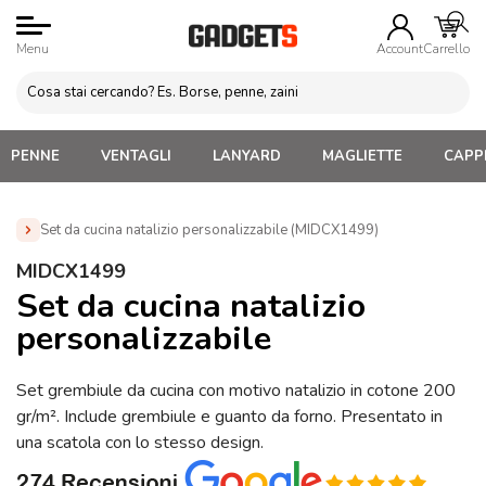
Menu
Account
Carrello
PENNE
VENTAGLI
LANYARD
MAGLIETTE
CAPPE
Set da cucina natalizio personalizzabile (MIDCX1499)
Home
»
Gadget di Natale
»
Gadget da Cucina Natalizi
»
MIDCX1499
Set da cucina natalizio personalizzabile (MIDCX1499)
Set da cucina natalizio
personalizzabile
Set grembiule da cucina con motivo natalizio in cotone 200
gr/m². Include grembiule e guanto da forno. Presentato in
una scatola con lo stesso design.