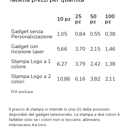
25
50
100
25
10 pz
pz
pz
pz
pz
Gadget senza
1,05
0,84
0,55
0,38
0,3
Personalizzazione
Gadget con
5,66
3,70
2,15
1,46
0,9
Incisione laser
Stampa Logo a 1
6,27
3,79
2,42
1,38
0,9
colore
Stampa Logo a 2
10,86
6,16
3,82
2,11
1,3
colori
IVA esclusa
Il prezzo di stampa si intende in una (1) delle posizioni
disponibili del gadget selezionato. La stampa a due colori è
fattibile solo se i colori non si toccano, allineano,
intersecano tra loro.