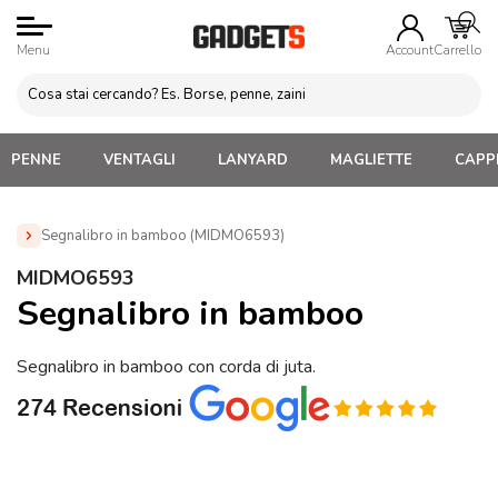
Menu
Account
Carrello
PENNE
VENTAGLI
LANYARD
MAGLIETTE
CAPPE
Segnalibro in bamboo (MIDMO6593)
Home
»
Gadget da Ufficio
»
Segnalibri Personalizzati
»
MIDMO6593
Segnalibro in bamboo (MIDMO6593)
Segnalibro in bamboo
Segnalibro in bamboo con corda di juta.