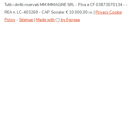
Tutti i diritti riservati MM IMMAGINE SRL - P.Iva e CF 03873070134 - -
REA n. LC-403269 - CAP. Sociale: € 10.000,00 i.v. |
Privacy Cookie
Policy
-
Sitemap
|
Made with
by Egogea