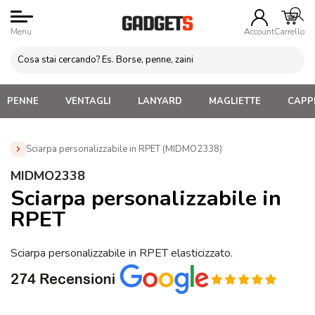
Menu
Account
Carrello
PENNE
VENTAGLI
LANYARD
MAGLIETTE
CAPPE
Sciarpa personalizzabile in RPET (MIDMO2338)
Home
»
Cappellini Personalizzati
»
Sciarpe Invernali
»
MIDMO2338
Sciarpa personalizzabile in RPET (MIDMO2338)
Sciarpa personalizzabile in
RPET
Sciarpa personalizzabile in RPET elasticizzato.