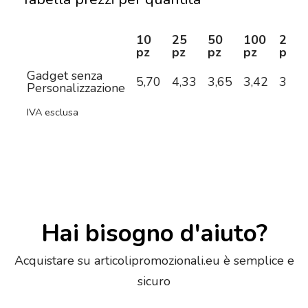
10
25
50
100
250
pz
pz
pz
pz
pz
Gadget senza
5,70
4,33
3,65
3,42
3,21
Personalizzazione
IVA esclusa
Hai bisogno d'aiuto?
Acquistare su articolipromozionali.eu è semplice e
sicuro