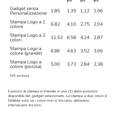
Gadget senza
1,85
1,39
1,12
1,06
0,9
Personalizzazione
Stampa Logo a 1
6,82
4,10
2,75
2,04
1,6
colore
Stampa Logo a 2
11,53
6,58
4,24
2,87
2,1
colori
Stampa Logo a
6,86
4,63
3,52
3,06
2,7
colore (grande)
Stampa Logo a
5,90
3,73
2,84
2,38
2,0
colore (piccola)
IVA esclusa
Il prezzo di stampa si intende in una (1) delle posizioni
disponibili del gadget selezionato. La stampa a due colori è
fattibile solo se i colori non si toccano, allineano,
intersecano tra loro.