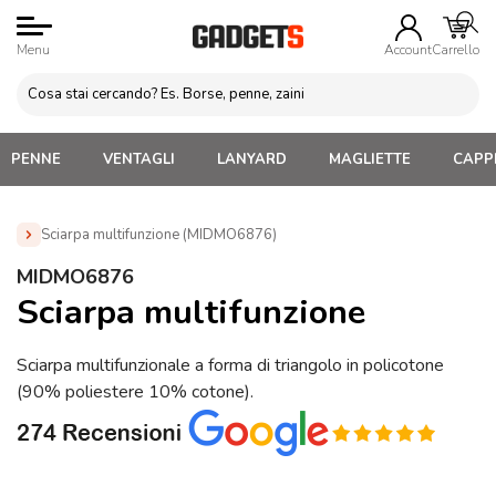
Menu
Account
Carrello
PENNE
VENTAGLI
LANYARD
MAGLIETTE
CAPPE
Sciarpa multifunzione (MIDMO6876)
Home
»
Abbigliamento Personalizzato
»
Foulard Parei
MIDMO6876
Sciarpe Personalizzati
»
Sciarpa multifunzione (MIDMO6876)
Sciarpa multifunzione
Sciarpa multifunzionale a forma di triangolo in policotone
(90% poliestere 10% cotone).