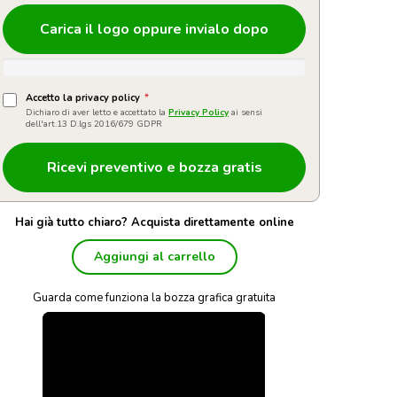
Carica il logo oppure invialo dopo
Accetto la privacy policy
*
Dichiaro di aver letto e accettato la
Privacy Policy
ai sensi
dell'art.13 D.lgs 2016/679 GDPR
Hai già tutto chiaro? Acquista direttamente online
Aggiungi al carrello
Guarda come funziona la bozza grafica gratuita