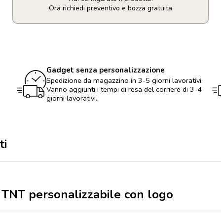
Ora richiedi preventivo e bozza gratuita
Sacca
economica
in
TNT
personalizzabile
Gadget senza personalizzazione
con
logo
Spedizione da magazzino in 3-5 giorni lavorativi.
quantità
Vanno aggiunti i tempi di resa del corriere di 3-4
giorni lavorativi..
ti
n TNT personalizzabile con logo