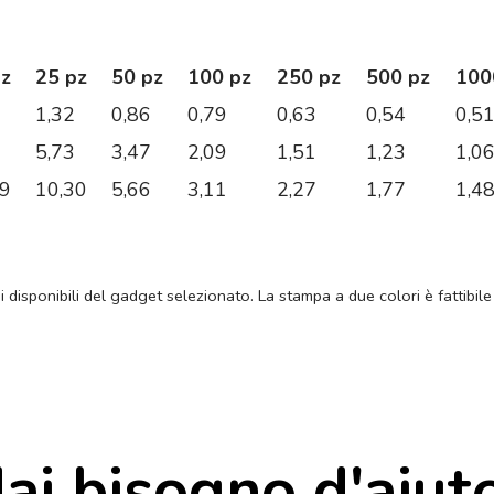
pz
25 pz
50 pz
100 pz
250 pz
500 pz
100
1,32
0,86
0,79
0,63
0,54
0,5
5,73
3,47
2,09
1,51
1,23
1,0
39
10,30
5,66
3,11
2,27
1,77
1,4
ni disponibili del gadget selezionato. La stampa a due colori è fattibile
ai bisogno d'aiut