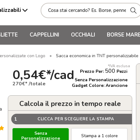
lizzabili
LIETTE
CAPPELLINI
OCCHIALI
BORSE MAR
ersonalizzate con Logo
»
Sacca economica in TNT personalizzabile
*IVA esclusa
0,54€*/cad
500
Prezzo Per:
Pezzi
Senza Personalizzazione
270€* /totale
Gadget Colore: Arancione
Calcola il prezzo in tempo reale
a
1
CLICCA PER SCEGLIERE LA STAMPA
Senza
Stampa a 1 colore
Personalizzazione