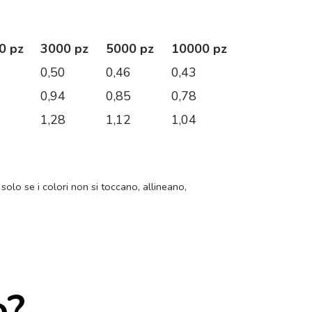
0 pz
3000 pz
5000 pz
10000 pz
1
0,50
0,46
0,43
6
0,94
0,85
0,78
8
1,28
1,12
1,04
 solo se i colori non si toccano, allineano,
o?