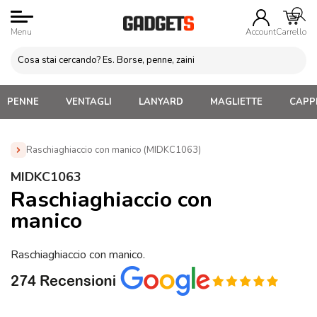
Menu
Account
Carrello
PENNE
VENTAGLI
LANYARD
MAGLIETTE
CAPPE
Raschiaghiaccio con manico (MIDKC1063)
Home
»
Gadget Auto Personalizzati
»
Raschia Ghiaccio
MIDKC1063
personalizzato
»
Raschiaghiaccio con manico (MIDKC1063)
Raschiaghiaccio con
manico
Raschiaghiaccio con manico.