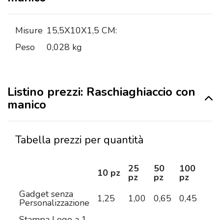
Misure
15,5X10X1,5 CM:
Peso
0,028 kg
Listino prezzi: Raschiaghiaccio con
manico
Tabella prezzi per quantità
25
50
100
25
10 pz
pz
pz
pz
pz
Gadget senza
1,25
1,00
0,65
0,45
0,4
Personalizzazione
Stampa Logo a 1