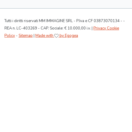
Tutti i diritti riservati MM IMMAGINE SRL - P.Iva e CF 03873070134 - -
REA n. LC-403269 - CAP. Sociale: € 10.000,00 i.v. |
Privacy Cookie
Policy
-
Sitemap
|
Made with
by Egogea