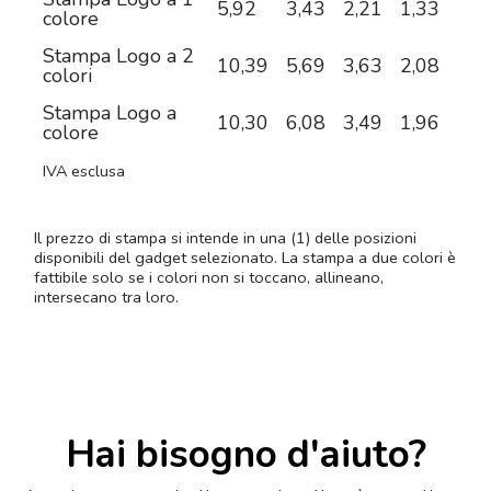
5,92
3,43
2,21
1,33
0,9
colore
Stampa Logo a 2
10,39
5,69
3,63
2,08
1,3
colori
Stampa Logo a
10,30
6,08
3,49
1,96
1,3
colore
IVA esclusa
Il prezzo di stampa si intende in una (1) delle posizioni
disponibili del gadget selezionato. La stampa a due colori è
fattibile solo se i colori non si toccano, allineano,
intersecano tra loro.
Hai bisogno d'aiuto?