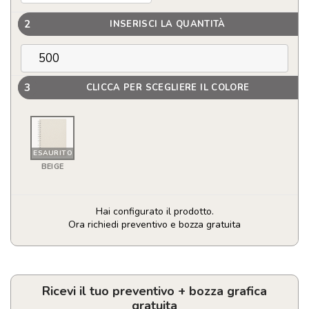
2
INSERISCI LA QUANTITÀ
3
CLICCA PER SCEGLIERE IL COLORE
ESAURITO
BEIGE
Hai configurato il prodotto.
Ora richiedi preventivo e bozza gratuita
Quaderno
ad
anelli
A5
Ricevi il tuo preventivo + bozza grafica
quantità
gratuita