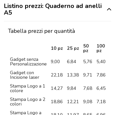
Listino prezzi: Quaderno ad anelli
A5
Tabella prezzi per quantità
50
100
2
10 pz
25 pz
pz
pz
pz
Gadget senza
9,00
6,84
5,76
5,40
5,
Personalizzazione
Gadget con
22,18
13,38
9,71
7,86
6,
Incisione laser
Stampa Logo a 1
14,27
9,84
7,68
6,45
5,
colore
Stampa Logo a 2
18,86
12,21
9,08
7,18
6,
colori
Stampa Logo a