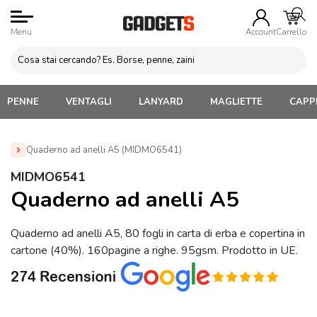
Menu
Account
Carrello
PENNE
VENTAGLI
LANYARD
MAGLIETTE
CAPPE
Quaderno ad anelli A5 (MIDMO6541)
Home
»
Blocchi appunti Personalizzati
»
Blocchi Ecologici
MIDMO6541
Personalizzati
»
Quaderno ad anelli A5 (MIDMO6541)
Quaderno ad anelli A5
Quaderno ad anelli A5, 80 fogli in carta di erba e copertina in
cartone (40%). 160pagine a righe. 95gsm. Prodotto in UE.