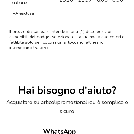
18,10
11,97
8,65
6,96
6,
colore
IVA esclusa
Il prezzo di stampa si intende in una (1) delle posizioni
disponibili del gadget selezionato. La stampa a due colori è
fattibile solo se i colori non si toccano, allineano,
intersecano tra loro.
Hai bisogno d'aiuto?
Acquistare su articolipromozionali.eu è semplice e
sicuro
WhatsApp