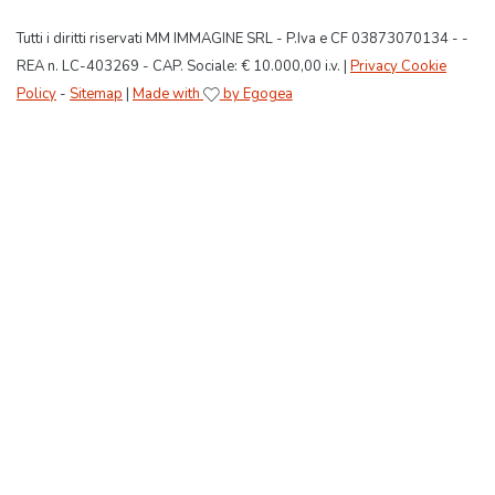
Tutti i diritti riservati MM IMMAGINE SRL - P.Iva e CF 03873070134 - -
REA n. LC-403269 - CAP. Sociale: € 10.000,00 i.v. |
Privacy Cookie
Policy
-
Sitemap
|
Made with
by Egogea