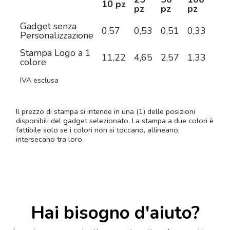
10 pz
pz
pz
pz
pz
Gadget senza
0,57
0,53
0,51
0,33
0,3
Personalizzazione
Stampa Logo a 1
11,22
4,65
2,57
1,33
0,8
colore
IVA esclusa
Il prezzo di stampa si intende in una (1) delle posizioni
disponibili del gadget selezionato. La stampa a due colori è
fattibile solo se i colori non si toccano, allineano,
intersecano tra loro.
Hai bisogno d'aiuto?