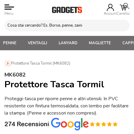
Menu
Account
Carrello
PENNE
VENTAGLI
LANYARD
MAGLIETTE
CAPPE
Protettore Tasca Tormil (MK6082)
Home
»
Penne Personalizzate con LOGO, Matite, Pastelli,
MK6082
Evidenziatori
»
Confezioni per Penne
»
Protettore Tasca
Protettore Tasca Tormil
Tormil (MK6082)
Proteggi-tasca per riporre penne e altri utensili. In PVC
resistente con finitura termosaldata, con lembo per facilitare
la stampa. (Penne e accessori non compresi).