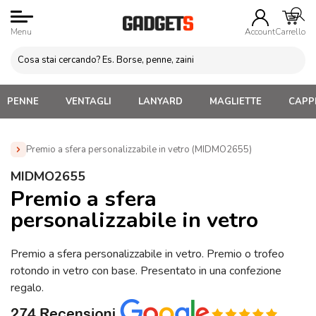
Menu
Account
Carrello
PENNE
VENTAGLI
LANYARD
MAGLIETTE
CAPPE
Premio a sfera personalizzabile in vetro (MIDMO2655)
Home
»
Gadget per Feste
»
Trofei Personalizzati
»
MIDMO2655
Premio a sfera personalizzabile in vetro (MIDMO2655)
Premio a sfera
personalizzabile in vetro
Premio a sfera personalizzabile in vetro. Premio o trofeo
rotondo in vetro con base. Presentato in una confezione
regalo.