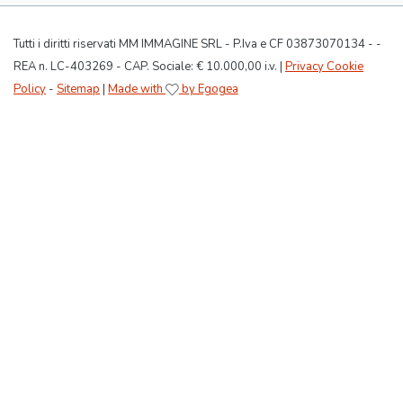
Tutti i diritti riservati MM IMMAGINE SRL - P.Iva e CF 03873070134 - -
REA n. LC-403269 - CAP. Sociale: € 10.000,00 i.v. |
Privacy Cookie
Policy
-
Sitemap
|
Made with
by Egogea