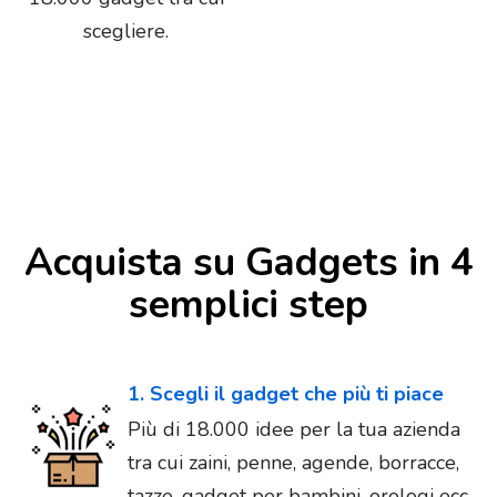
scegliere.
Acquista su Gadgets in 4
semplici step
1. Scegli il gadget che più ti piace
Più di 18.000 idee per la tua azienda
tra cui zaini, penne, agende, borracce,
tazze, gadget per bambini, orologi ecc...