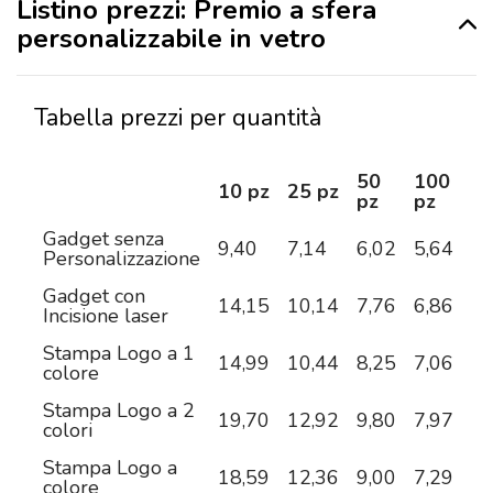
Listino prezzi: Premio a sfera
personalizzabile in vetro
Tabella prezzi per quantità
50
100
2
10 pz
25 pz
pz
pz
pz
Gadget senza
9,40
7,14
6,02
5,64
5,
Personalizzazione
Gadget con
14,15
10,14
7,76
6,86
6,
Incisione laser
Stampa Logo a 1
14,99
10,44
8,25
7,06
6,
colore
Stampa Logo a 2
19,70
12,92
9,80
7,97
6,
colori
Stampa Logo a
18,59
12,36
9,00
7,29
6,
colore