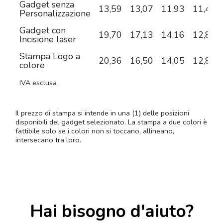
Gadget senza
13,59
13,07
11,93
11,49
Personalizzazione
Gadget con
19,70
17,13
14,16
12,89
Incisione laser
Stampa Logo a
20,36
16,50
14,05
12,88
colore
IVA esclusa
Il prezzo di stampa si intende in una (1) delle posizioni
disponibili del gadget selezionato. La stampa a due colori è
fattibile solo se i colori non si toccano, allineano,
intersecano tra loro.
Hai bisogno d'aiuto?