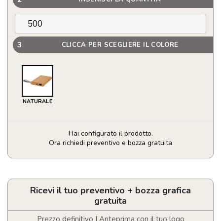
3
CLICCA PER SCEGLIERE IL COLORE
NATURALE
Hai configurato il prodotto.
Ora richiedi preventivo e bozza gratuita
Power
bank
in
bambù
Ricevi il tuo preventivo + bozza grafica
che
gratuita
offre
5000
Prezzo definitivo | Anteprima con il tuo logo