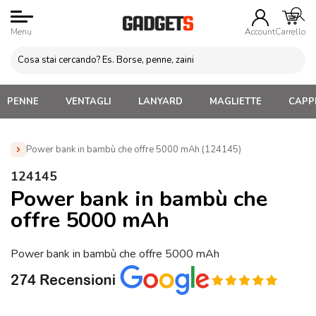
Menu
Account
Carrello
PENNE
VENTAGLI
LANYARD
MAGLIETTE
CAPPE
Power bank in bambù che offre 5000 mAh (124145)
Home
»
Power Bank Personalizzati
»
Power Bank
124145
Personalizzati Legno
»
Power bank in bambù che offre 5000
Power bank in bambù che
mAh (124145)
offre 5000 mAh
Power bank in bambù che offre 5000 mAh