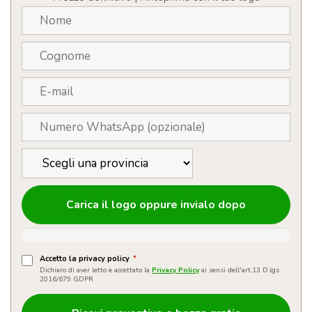
mAh
quantità
Carica il logo oppure invialo dopo
Accetto la privacy policy
*
Dichiaro di aver letto e accettato la
Privacy Policy
ai sensi dell'art.13 D.lgs
2016/679 GDPR