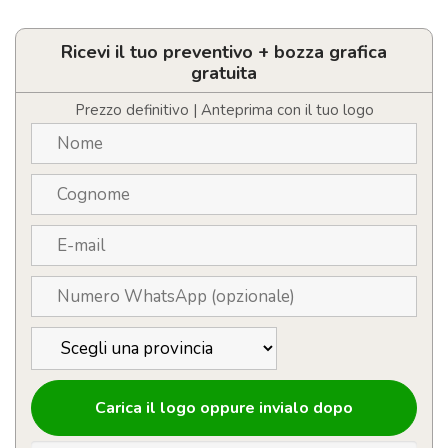
bank
2200
mAh
Ricevi il tuo preventivo + bozza grafica
Personalizzabile
gratuita
con
Logo
Prezzo definitivo | Anteprima con il tuo logo
quantità
Carica il logo oppure invialo dopo