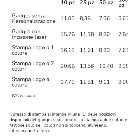
10 pz
25 pz
50 pz
pz
Gadget senza
11,03
8,38
7,06
6,62
6
Personalizzazione
Gadget con
15,78
11,38
8,80
7,84
6
Incisione laser
Stampa Logo a 1
16,11
11,21
8,83
7,61
6
colore
Stampa Logo a 2
20,68
13,56
10,40
8,39
7
colori
Stampa Logo a
17,79
11,81
9,11
8,00
7
colore
IVA esclusa
Il prezzo di stampa si intende in una (1) delle posizioni
disponibili del gadget selezionato. La stampa a due colori è
fattibile solo se i colori non si toccano, allineano,
intersecano tra loro.