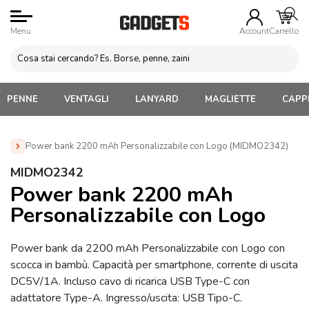
Menu
Account
Carrello
PENNE
VENTAGLI
LANYARD
MAGLIETTE
CAPPE
Power bank 2200 mAh Personalizzabile con Logo (MIDMO2342)
Home
»
Power Bank Personalizzati
»
POWER BANK da
MIDMO2342
2000 a 2600 mAh
»
Power bank 2200 mAh Personalizzabile
Power bank 2200 mAh
con Logo (MIDMO2342)
Personalizzabile con Logo
Power bank da 2200 mAh Personalizzabile con Logo con
scocca in bambù. Capacità per smartphone, corrente di uscita
DC5V/1A. Incluso cavo di ricarica USB Type-C con
adattatore Type-A. Ingresso/uscita: USB Tipo-C.