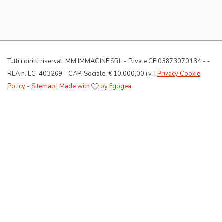
Tutti i diritti riservati MM IMMAGINE SRL - P.Iva e CF 03873070134 - -
REA n. LC-403269 - CAP. Sociale: € 10.000,00 i.v. |
Privacy Cookie
Policy
-
Sitemap
|
Made with
by Egogea