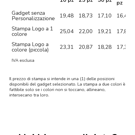
pz
Gadget senza
19,48
18,73
17,10
16,47
Personalizzazione
Stampa Logo a 1
25,04
22,00
19,21
17,84
colore
Stampa Logo a
23,31
20,87
18,28
17,35
colore (piccola)
IVA esclusa
Il prezzo di stampa si intende in una (1) delle posizioni
disponibili del gadget selezionato. La stampa a due colori è
fattibile solo se i colori non si toccano, allineano,
intersecano tra loro.