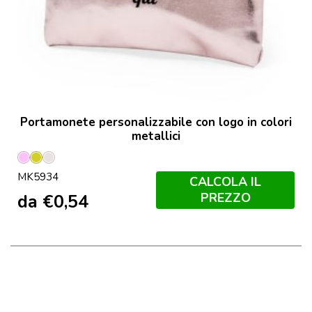
Portamonete personalizzabile con logo in colori
metallici
Rosa
Dorado
Plated
MK5934
CALCOLA IL
PREZZO
da
€
0,54