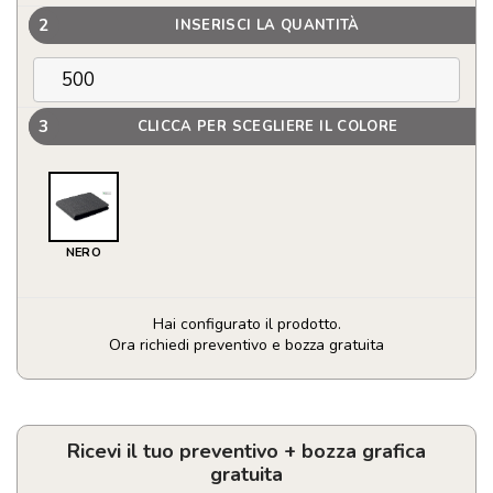
2
INSERISCI LA QUANTITÀ
3
CLICCA PER SCEGLIERE IL COLORE
NERO
Hai configurato il prodotto.
Ora richiedi preventivo e bozza gratuita
Portafoglio
con
locator
ricaricabile
Ricevi il tuo preventivo + bozza grafica
Apple
gratuita
quantità