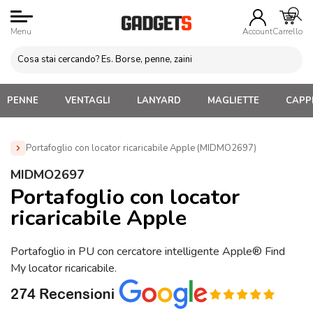
Menu
Account
Carrello
PENNE
VENTAGLI
LANYARD
MAGLIETTE
CAPPE
Portafoglio con locator ricaricabile Apple (MIDMO2697)
Home
»
Zaini Personalizzati e Marsupi
»
Portafogli e Porta
MIDMO2697
moneta Personalizzati
»
Portafoglio con locator ricaricabile
Portafoglio con locator
Apple (MIDMO2697)
ricaricabile Apple
Portafoglio in PU con cercatore intelligente Apple® Find
My locator ricaricabile.