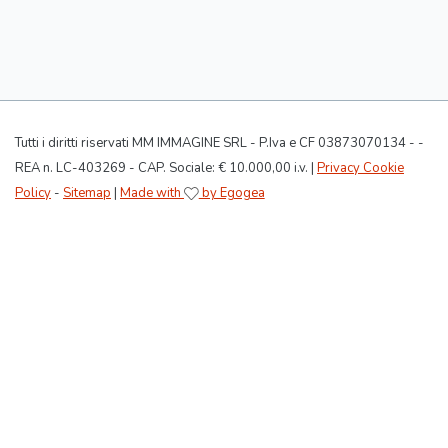
Tutti i diritti riservati MM IMMAGINE SRL - P.Iva e CF 03873070134 - -
REA n. LC-403269 - CAP. Sociale: € 10.000,00 i.v. |
Privacy Cookie
Policy
-
Sitemap
|
Made with
by Egogea