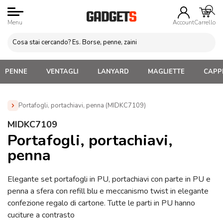
Menu
Account
Carrello
PENNE
VENTAGLI
LANYARD
MAGLIETTE
CAPPE
Portafogli, portachiavi, penna (MIDKC7109)
Home
»
Penne Personalizzate con LOGO, Matite, Pastelli,
MIDKC7109
Evidenziatori
»
Set Penne Personalizzati
»
Portafogli,
Portafogli, portachiavi,
portachiavi, penna (MIDKC7109)
penna
Elegante set portafogli in PU, portachiavi con parte in PU e
penna a sfera con refill blu e meccanismo twist in elegante
confezione regalo di cartone. Tutte le parti in PU hanno
cuciture a contrasto