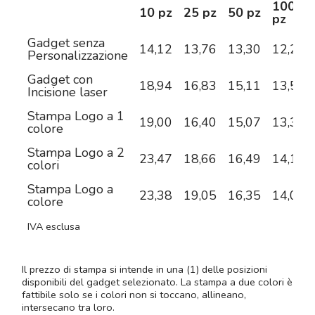
100
10 pz
25 pz
50 pz
pz
Gadget senza
14,12
13,76
13,30
12,29
Personalizzazione
Gadget con
18,94
16,83
15,11
13,58
Incisione laser
Stampa Logo a 1
19,00
16,40
15,07
13,38
colore
Stampa Logo a 2
23,47
18,66
16,49
14,13
colori
Stampa Logo a
23,38
19,05
16,35
14,01
colore
IVA esclusa
Il prezzo di stampa si intende in una (1) delle posizioni
disponibili del gadget selezionato. La stampa a due colori è
fattibile solo se i colori non si toccano, allineano,
intersecano tra loro.