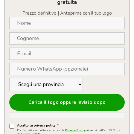
zip
gratuita
quantità
Prezzo definitivo | Anteprima con il tuo logo
Carica il logo oppure invialo dopo
Accetto la privacy policy
*
Dichiaro di aver letto e accettato la
Privacy Policy
ai sensi dell'art.13 D.lgs