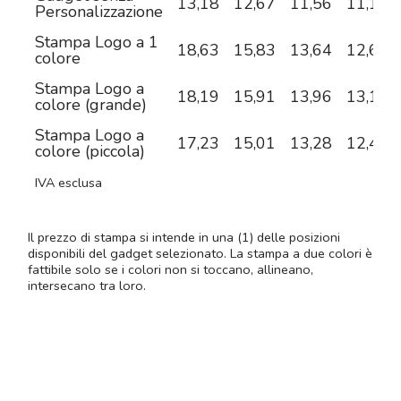
13,18
12,67
11,56
11,14
Personalizzazione
Stampa Logo a 1
18,63
15,83
13,64
12,64
colore
Stampa Logo a
18,19
15,91
13,96
13,14
colore (grande)
Stampa Logo a
17,23
15,01
13,28
12,46
colore (piccola)
IVA esclusa
Il prezzo di stampa si intende in una (1) delle posizioni
disponibili del gadget selezionato. La stampa a due colori è
fattibile solo se i colori non si toccano, allineano,
intersecano tra loro.