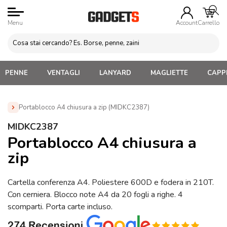
Menu
Account
Carrello
PENNE
VENTAGLI
LANYARD
MAGLIETTE
CAPPE
Portablocco A4 chiusura a zip (MIDKC2387)
Home
»
Blocchi appunti Personalizzati
»
Cartellette Porta
MIDKC2387
Blocco A4
»
Portablocco A4 chiusura a zip (MIDKC2387)
Portablocco A4 chiusura a
zip
Cartella conferenza A4. Poliestere 600D e fodera in 210T.
Con cerniera. Blocco note A4 da 20 fogli a righe. 4
scomparti. Porta carte incluso.