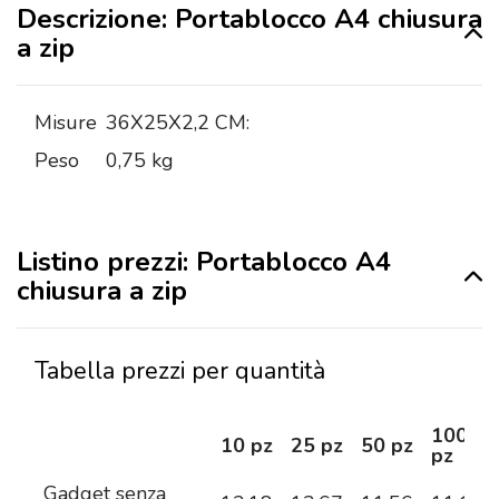
Descrizione: Portablocco A4 chiusura
a zip
Misure
36X25X2,2 CM:
Peso
0,75 kg
Listino prezzi: Portablocco A4
chiusura a zip
Tabella prezzi per quantità
100
10 pz
25 pz
50 pz
pz
Gadget senza