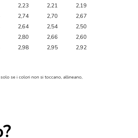
9
2,23
2,21
2,19
5
2,74
2,70
2,67
8
2,64
2,54
2,50
7
2,80
2,66
2,60
8
2,98
2,95
2,92
 solo se i colori non si toccano, allineano,
o?