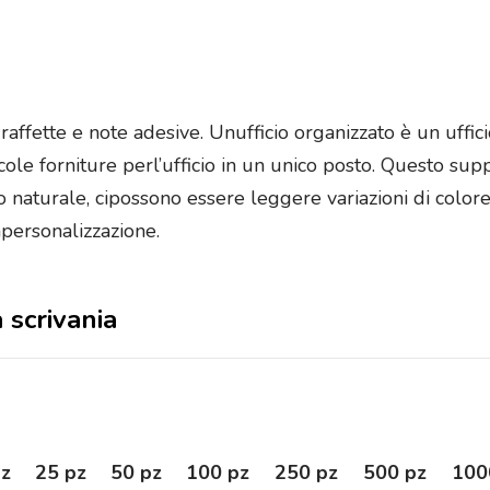
affette e note adesive. Unufficio organizzato è un uffici
cole forniture perl’ufficio in un unico posto. Questo s
naturale, cipossono essere leggere variazioni di colore
apersonalizzazione.
 scrivania
pz
25 pz
50 pz
100 pz
250 pz
500 pz
100