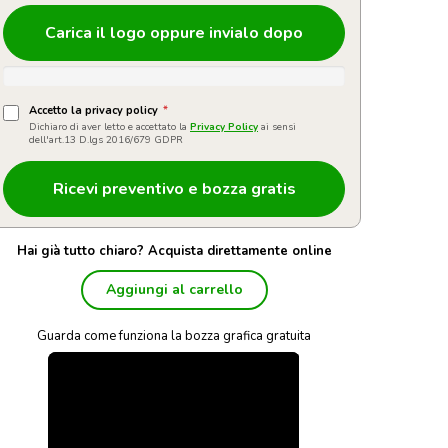
Carica il logo oppure invialo dopo
Accetto la privacy policy
*
Dichiaro di aver letto e accettato la
Privacy Policy
ai sensi
dell'art.13 D.lgs 2016/679 GDPR
Hai già tutto chiaro? Acquista direttamente online
Aggiungi al carrello
Guarda come funziona la bozza grafica gratuita