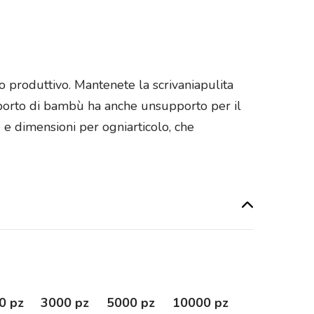
o produttivo. Mantenete la scrivaniapulita
upporto di bambù ha anche unsupporto per il
 e dimensioni per ogniarticolo, che
0 pz
3000 pz
5000 pz
10000 pz