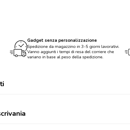
Porta
telefono
da
scrivania
quantità
Gadget senza personalizzazione
Spedizione da magazzino in 3-5 giorni lavorativi.
Vanno aggiunti i tempi di resa del corriere che
variano in base al peso della spedizione.
ti
crivania