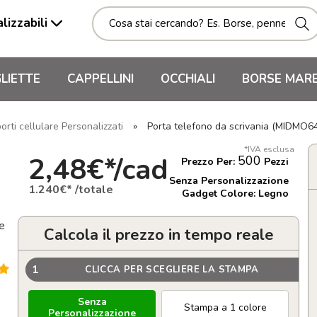
lizzabili
LIETTE
CAPPELLINI
OCCHIALI
BORSE MAR
orti cellulare Personalizzati
»
Porta telefono da scrivania (MIDMO6
*IVA esclusa
2,48€*/cad
500
Prezzo Per:
Pezzi
Senza Personalizzazione
1.240€* /totale
Gadget Colore: Legno
 e
Calcola il prezzo in tempo reale
1
CLICCA PER SCEGLIERE LA STAMPA
Senza
Stampa a 1 colore
Personalizzazione