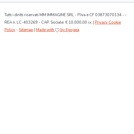
Tutti i diritti riservati MM IMMAGINE SRL - P.Iva e CF 03873070134 - -
REA n. LC-403269 - CAP. Sociale: € 10.000,00 i.v. |
Privacy Cookie
Policy
-
Sitemap
|
Made with
by Egogea