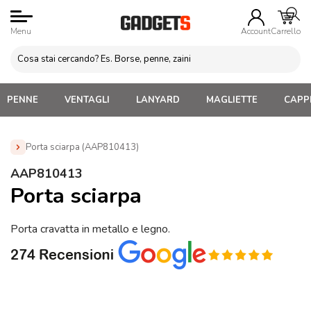
Menu
Account
Carrello
PENNE
VENTAGLI
LANYARD
MAGLIETTE
CAPPE
Porta sciarpa (AAP810413)
Home
»
Abbigliamento Personalizzato
»
Cravatte e
AAP810413
Cinture
»
Porta sciarpa (AAP810413)
Porta sciarpa
Porta cravatta in metallo e legno.