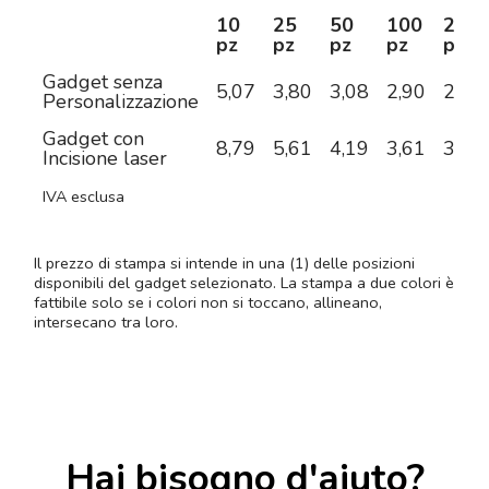
10
25
50
100
250
pz
pz
pz
pz
pz
Gadget senza
5,07
3,80
3,08
2,90
2,68
Personalizzazione
Gadget con
8,79
5,61
4,19
3,61
3,15
Incisione laser
IVA esclusa
Il prezzo di stampa si intende in una (1) delle posizioni
disponibili del gadget selezionato. La stampa a due colori è
fattibile solo se i colori non si toccano, allineano,
intersecano tra loro.
Hai bisogno d'aiuto?