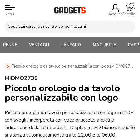
Menu
Account
Carrello
PENNE
VENTAGLI
LANYARD
MAGLIETTE
CAPPE
Piccolo orologio da tavolo personalizzabile con logo (MIDMO2730)
Home
»
Gadget per Casa e Giardino
»
Articoli per la Casa e
MIDMO2730
Soprammobili
»
Piccolo orologio da tavolo personalizzabile con
Piccolo orologio da tavolo
logo (MIDMO2730)
personalizzabile con logo
Piccolo orologio da tavolo personalizzabile con logo in MDF
con sveglia incorporata con voce di uccello a cucù e
indicazione della temperatura. Display a LED bianco. Il suono
si silenzia automaticamente tra le 22.00 e le 06.00.