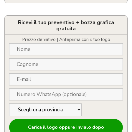
Piccolo
orologio
da
tavolo
Ricevi il tuo preventivo + bozza grafica
personalizzabile
gratuita
con
logo
Prezzo definitivo | Anteprima con il tuo logo
quantità
Carica il logo oppure invialo dopo