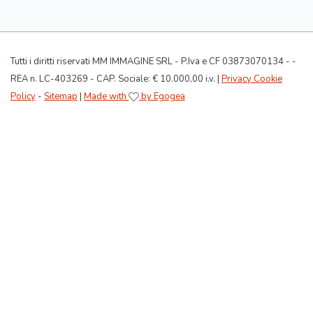
Tutti i diritti riservati MM IMMAGINE SRL - P.Iva e CF 03873070134 - -
REA n. LC-403269 - CAP. Sociale: € 10.000,00 i.v. |
Privacy Cookie
Policy
-
Sitemap
|
Made with
by Egogea