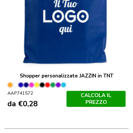
Shopper personalizzate JAZZIN in TNT
Arancione
Bianco
Blu
Blu
Fucsia
Giallo
Nero
Rosso
Verde
Viola
Azzurro
AAP741572
Scuro
CALCOLA IL
PREZZO
da
€
0,28