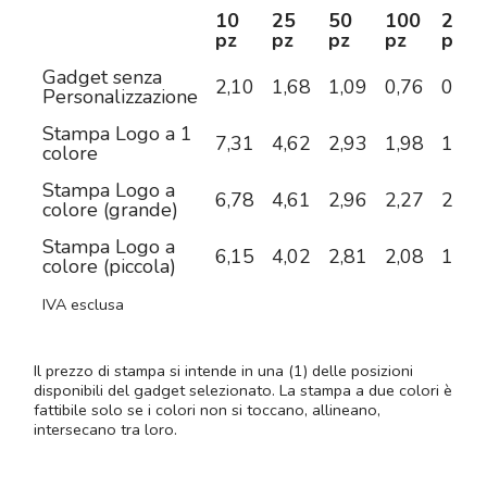
10
25
50
100
250
pz
pz
pz
pz
pz
Gadget senza
2,10
1,68
1,09
0,76
0,71
Personalizzazione
Stampa Logo a 1
7,31
4,62
2,93
1,98
1,48
colore
Stampa Logo a
6,78
4,61
2,96
2,27
2,01
colore (grande)
Stampa Logo a
6,15
4,02
2,81
2,08
1,78
colore (piccola)
IVA esclusa
Il prezzo di stampa si intende in una (1) delle posizioni
disponibili del gadget selezionato. La stampa a due colori è
fattibile solo se i colori non si toccano, allineano,
intersecano tra loro.