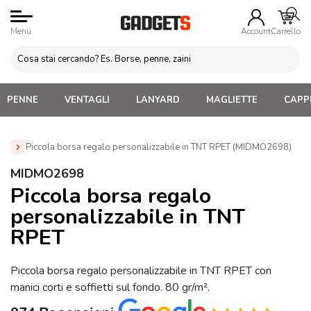
Menu
Account
Carrello
PENNE
VENTAGLI
LANYARD
MAGLIETTE
CAPPE
Piccola borsa regalo personalizzabile in TNT RPET (MIDMO2698)
Home
»
Borse e Sacche Personalizzate
»
Borse in TNT
»
MIDMO2698
Piccola borsa regalo personalizzabile in TNT RPET
Piccola borsa regalo
(MIDMO2698)
personalizzabile in TNT
RPET
Piccola borsa regalo personalizzabile in TNT RPET con
manici corti e soffietti sul fondo. 80 gr/m².