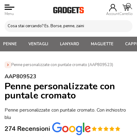
Menu
Account
Carrello
PENNE
VENTAGLI
LANYARD
MAGLIETTE
CAPPE
Penne personalizzate con puntale cromato (AAP809523)
Home
»
Penne Personalizzate con LOGO, Matite, Pastelli,
AAP809523
Evidenziatori
»
Penne Personalizzate Economiche
»
Penne
Penne personalizzate con
personalizzate con puntale cromato (AAP809523)
puntale cromato
Penne personalizzate con puntale cromato. Con inchiostro
blu