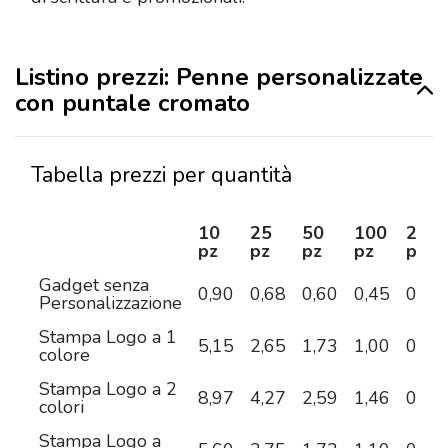
Listino prezzi: Penne personalizzate
con puntale cromato
Tabella prezzi per quantità
10
25
50
100
250
pz
pz
pz
pz
pz
Gadget senza
0,90
0,68
0,60
0,45
0,38
Personalizzazione
Stampa Logo a 1
5,15
2,65
1,73
1,00
0,63
colore
Stampa Logo a 2
8,97
4,27
2,59
1,46
0,86
colori
Stampa Logo a