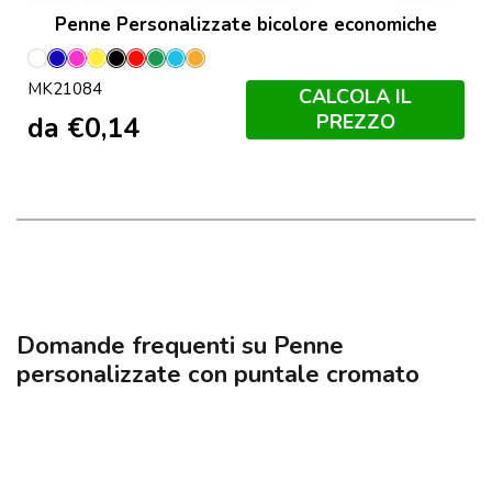
Penne Personalizzate bicolore economiche
Bianco
Blu
Fucsia
Giallo
Nero
Rosso
Verde
Azzurro
Orange
MK21084
CALCOLA IL
PREZZO
da
€
0,14
Domande frequenti su Penne
personalizzate con puntale cromato