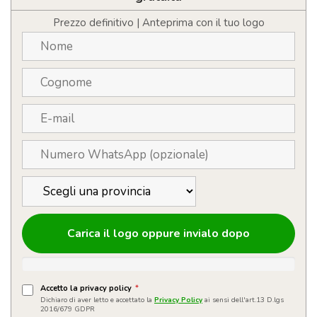
grano
personalizzabile
Prezzo definitivo | Anteprima con il tuo logo
quantità
Carica il logo oppure invialo dopo
Accetto la privacy policy
*
Dichiaro di aver letto e accettato la
Privacy Policy
ai sensi dell'art.13 D.lgs
2016/679 GDPR