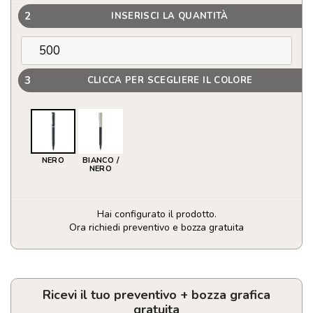
2
INSERISCI LA QUANTITÀ
3
CLICCA PER SCEGLIERE IL COLORE
NERO
BIANCO /
NERO
Hai configurato il prodotto.
Ora richiedi preventivo e bozza gratuita
Penna
twist
in
paglia
Ricevi il tuo preventivo + bozza grafica
di
gratuita