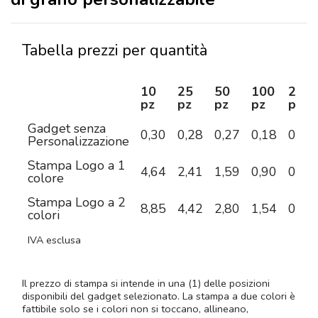
Tabella prezzi per quantità
10
25
50
100
250
pz
pz
pz
pz
pz
Gadget senza
0,30
0,28
0,27
0,18
0,16
Personalizzazione
Stampa Logo a 1
4,64
2,41
1,59
0,90
0,56
colore
Stampa Logo a 2
8,85
4,42
2,80
1,54
0,89
colori
IVA esclusa
Il prezzo di stampa si intende in una (1) delle posizioni
disponibili del gadget selezionato. La stampa a due colori è
fattibile solo se i colori non si toccano, allineano,