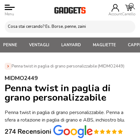
Menu
Account
Carrello
PENNE
VENTAGLI
LANYARD
MAGLIETTE
CAPPE
Penna twist in paglia di grano personalizzabile (MIDMO2449)
Home
»
Penne Personalizzate con LOGO, Matite, Pastelli,
MIDMO2449
Evidenziatori
»
Penne Plastica Riciclata Personalizzate
»
Penna twist in paglia di
Penna twist in paglia di grano personalizzabile (MIDMO2449)
grano personalizzabile
Penna twist in paglia di grano personalizzabile. Penna a
sfera a rotazione in paglia di grano e ABS, inchiostro blu.