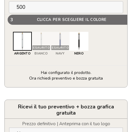
3
CLICCA PER SCEGLIERE IL COLORE
ESAURITO
ESAURITO
ARGENTO
BIANCO
NAVY
NERO
Hai configurato il prodotto.
Ora richiedi preventivo e bozza gratuita
Penna
in
Alluminio
Riciclato
Ricevi il tuo preventivo + bozza grafica
con
gratuita
Inchiostro
Blu
Prezzo definitivo | Anteprima con il tuo logo
quantità