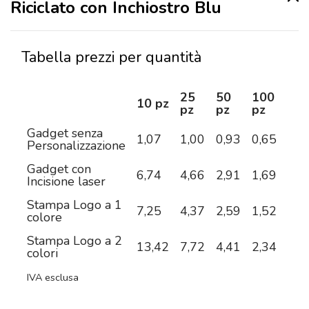
Riciclato con Inchiostro Blu
Tabella prezzi per quantità
25
50
100
25
10 pz
pz
pz
pz
pz
Gadget senza
1,07
1,00
0,93
0,65
0,6
Personalizzazione
Gadget con
6,74
4,66
2,91
1,69
1,2
Incisione laser
Stampa Logo a 1
7,25
4,37
2,59
1,52
1,1
colore
Stampa Logo a 2
13,42
7,72
4,41
2,34
1,6
colori
IVA esclusa