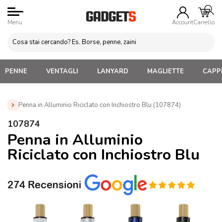
Menu
Account
Carrello
PENNE
VENTAGLI
LANYARD
MAGLIETTE
CAPPE
Penna in Alluminio Riciclato con Inchiostro Blu (107874)
Home
»
Penne Personalizzate con LOGO, Matite, Pastelli,
107874
Evidenziatori
»
Penne in metallo Personalizzate
»
Penna in
Penna in Alluminio
Alluminio Riciclato con Inchiostro Blu (107874)
Riciclato con Inchiostro Blu