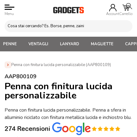
Menu
Account
Carrello
PENNE
VENTAGLI
LANYARD
MAGLIETTE
CAPPE
Penna con finitura lucida personalizzabile (AAP800109)
Home
»
Penne Personalizzate con LOGO, Matite, Pastelli,
AAP800109
Evidenziatori
»
Penne in metallo Personalizzate
»
Penna con
Penna con finitura lucida
finitura lucida personalizzabile (AAP800109)
personalizzabile
Penna con finitura lucida personalizzabile. Penna a sfera in
alluminio riciclato con finitura metallica lucida e inchiostro blu.