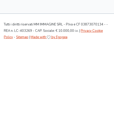
Tutti i diritti riservati MM IMMAGINE SRL - P.Iva e CF 03873070134 - -
REA n. LC-403269 - CAP. Sociale: € 10.000,00 i.v. |
Privacy Cookie
Policy
-
Sitemap
|
Made with
by Egogea