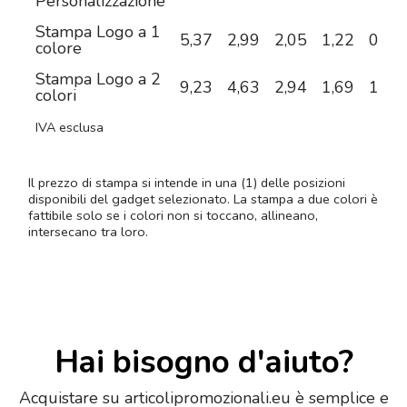
Personalizzazione
Stampa Logo a 1
5,37
2,99
2,05
1,22
0,84
colore
Stampa Logo a 2
9,23
4,63
2,94
1,69
1,08
colori
IVA esclusa
Il prezzo di stampa si intende in una (1) delle posizioni
disponibili del gadget selezionato. La stampa a due colori è
fattibile solo se i colori non si toccano, allineano,
intersecano tra loro.
Hai bisogno d'aiuto?
Acquistare su articolipromozionali.eu è semplice e