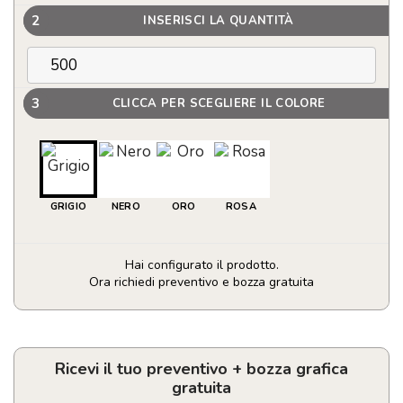
2
INSERISCI LA QUANTITÀ
3
CLICCA PER SCEGLIERE IL COLORE
GRIGIO
NERO
ORO
ROSA
Hai configurato il prodotto.
Ora richiedi preventivo e bozza gratuita
Penna
con
finitura
lucida
Ricevi il tuo preventivo + bozza grafica
personalizzabile
gratuita
quantità