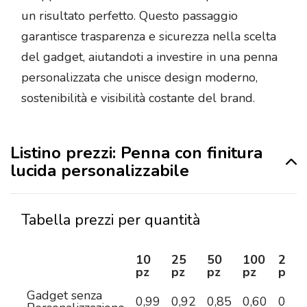
un risultato perfetto. Questo passaggio
garantisce trasparenza e sicurezza nella scelta
del gadget, aiutandoti a investire in una penna
personalizzata che unisce design moderno,
sostenibilità e visibilità costante del brand.
Listino prezzi: Penna con finitura
lucida personalizzabile
Tabella prezzi per quantità
10
25
50
100
250
pz
pz
pz
pz
pz
Gadget senza
0,99
0,92
0,85
0,60
0,55