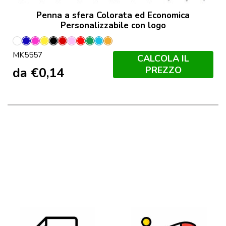
Penna a sfera Colorata ed Economica
Personalizzabile con logo
Bianco
Blu
Fucsia
Giallo
Nero
Porpora
Rosa
Rosso
Verde
Azzurro
Orange
MK5557
CALCOLA IL
PREZZO
da
€
0,14