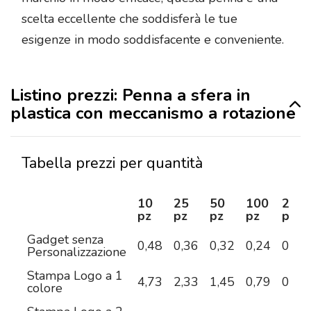
scelta eccellente che soddisferà le tue
esigenze in modo soddisfacente e conveniente.
Listino prezzi: Penna a sfera in
plastica con meccanismo a rotazione
Tabella prezzi per quantità
10
25
50
100
250
pz
pz
pz
pz
pz
Gadget senza
0,48
0,36
0,32
0,24
0,20
Personalizzazione
Stampa Logo a 1
4,73
2,33
1,45
0,79
0,45
colore