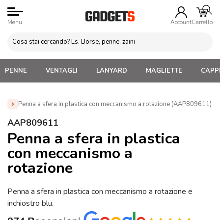
Menu
Account
Carrello
PENNE
VENTAGLI
LANYARD
MAGLIETTE
CAPPE
Penna a sfera in plastica con meccanismo a rotazione (AAP809611)
Home
»
Penne Personalizzate con LOGO, Matite, Pastelli,
AAP809611
Evidenziatori
»
Penne Personalizzate Economiche
»
Penna a
Penna a sfera in plastica
sfera in plastica con meccanismo a rotazione (AAP809611)
con meccanismo a
rotazione
Penna a sfera in plastica con meccanismo a rotazione e
inchiostro blu.