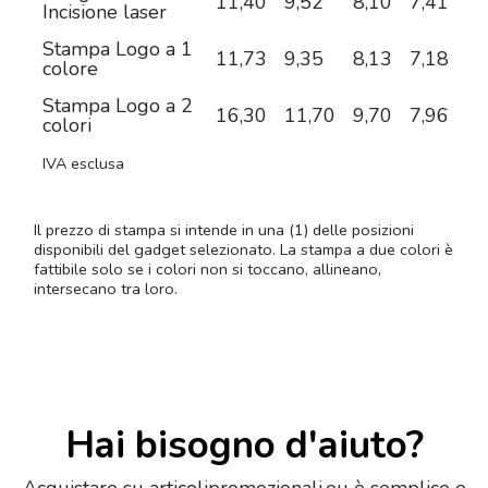
11,40
9,52
8,10
7,41
6,
Incisione laser
Stampa Logo a 1
11,73
9,35
8,13
7,18
6,
colore
Stampa Logo a 2
16,30
11,70
9,70
7,96
6,
colori
IVA esclusa
Il prezzo di stampa si intende in una (1) delle posizioni
disponibili del gadget selezionato. La stampa a due colori è
fattibile solo se i colori non si toccano, allineano,
intersecano tra loro.
Hai bisogno d'aiuto?