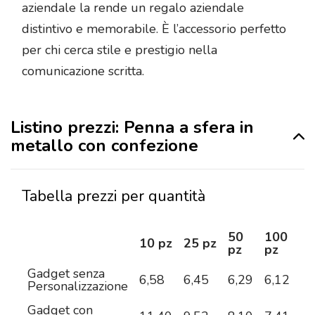
aziendale la rende un regalo aziendale
distintivo e memorabile. È l’accessorio perfetto
per chi cerca stile e prestigio nella
comunicazione scritta.
Listino prezzi: Penna a sfera in
metallo con confezione
Tabella prezzi per quantità
50
100
2
10 pz
25 pz
pz
pz
pz
Gadget senza
6,58
6,45
6,29
6,12
5,
Personalizzazione
Gadget con