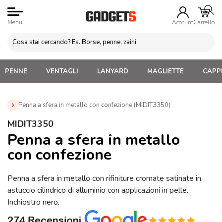
Menu
Account
Carrello
PENNE
VENTAGLI
LANYARD
MAGLIETTE
CAPPE
Penna a sfera in metallo con confezione (MIDIT3350)
Home
»
Penne Personalizzate con LOGO, Matite, Pastelli,
MIDIT3350
Evidenziatori
»
Penne Personalizzate con Confezione
»
Penna a sfera in metallo
Penna a sfera in metallo con confezione (MIDIT3350)
con confezione
Penna a sfera in metallo con rifiniture cromate satinate in
astuccio cilindrico di alluminio con applicazioni in pelle.
Inchiostro nero.