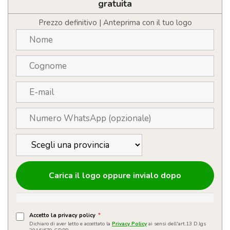
metallo
gratuita
con
confezione
Prezzo definitivo | Anteprima con il tuo logo
quantità
Carica il logo oppure invialo dopo
Accetto la privacy policy
*
Dichiaro di aver letto e accettato la
Privacy Policy
ai sensi dell'art.13 D.lgs