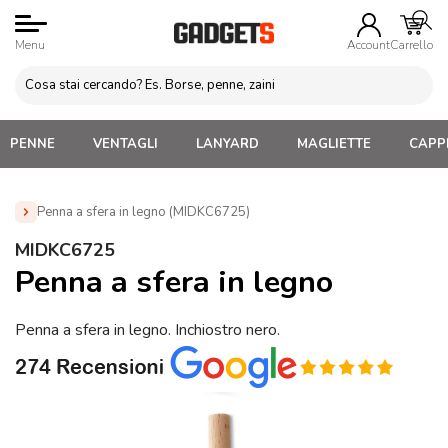
Menu
Account
Carrello
PENNE
VENTAGLI
LANYARD
MAGLIETTE
CAPPE
Penna a sfera in legno (MIDKC6725)
Home
»
Penne Personalizzate con LOGO, Matite, Pastelli,
MIDKC6725
Evidenziatori
»
Penne in Legno Personalizzate
»
Penna a
Penna a sfera in legno
sfera in legno (MIDKC6725)
Penna a sfera in legno. Inchiostro nero.