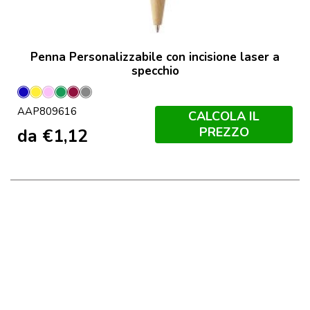
Penna Personalizzabile con incisione laser a
specchio
Blu
Giallo
Rosa
Verde
Borgogna
Grigio
AAP809616
CALCOLA IL
PREZZO
da
€
1,12