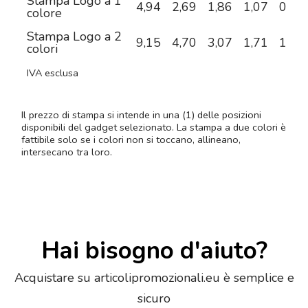
Stampa Logo a 1
4,94
2,69
1,86
1,07
0,73
colore
Stampa Logo a 2
9,15
4,70
3,07
1,71
1,06
colori
IVA esclusa
Il prezzo di stampa si intende in una (1) delle posizioni
disponibili del gadget selezionato. La stampa a due colori è
fattibile solo se i colori non si toccano, allineano,
intersecano tra loro.
Hai bisogno d'aiuto?
Acquistare su articolipromozionali.eu è semplice e
sicuro