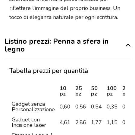
riflettere l’immagine del proprio business. Un
tocco di eleganza naturale per ogni scrittura.
Listino prezzi: Penna a sfera in
legno
Tabella prezzi per quantità
10
25
50
100
250
pz
pz
pz
pz
pz
Gadget senza
0,60
0,56
0,54
0,35
0,33
Personalizzazione
Gadget con
4,61
2,86
1,77
1,15
0,85
Incisione laser