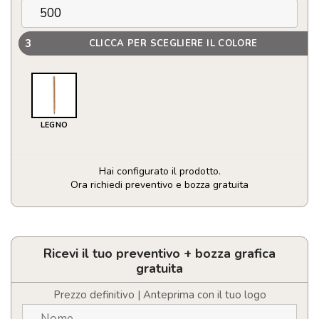
3
CLICCA PER SCEGLIERE IL COLORE
LEGNO
Hai configurato il prodotto.
Ora richiedi preventivo e bozza gratuita
Penna
a
sfera
in
Ricevi il tuo preventivo + bozza grafica
legno
gratuita
quantità
Prezzo definitivo | Anteprima con il tuo logo