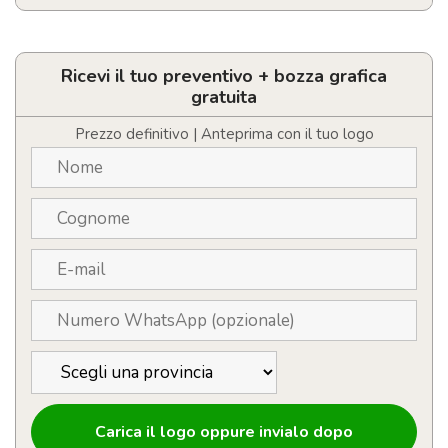
Penna
a
4
colori
Ricevi il tuo preventivo + bozza grafica
personalizzabile
gratuita
quantità
Prezzo definitivo | Anteprima con il tuo logo
Carica il logo oppure invialo dopo