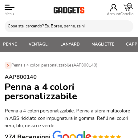
Menu
Account
Carrello
PENNE
VENTAGLI
LANYARD
MAGLIETTE
CAPPE
Penna a 4 colori personalizzabile (AAP800140)
Home
»
Penne Personalizzate con LOGO, Matite, Pastelli,
AAP800140
Evidenziatori
»
Penne Personalizzate Economiche
»
Penna a
Penna a 4 colori
4 colori personalizzabile (AAP800140)
personalizzabile
Penna a 4 colori personalizzabile. Penna a sfera multicolore
in ABS riciclato con impugnatura in gomma. Refill nei colori
nero, blu, rosso e verde.