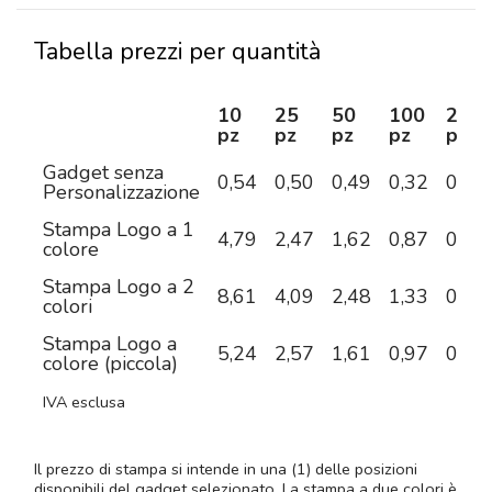
Tabella prezzi per quantità
10
25
50
100
250
pz
pz
pz
pz
pz
Gadget senza
0,54
0,50
0,49
0,32
0,29
Personalizzazione
Stampa Logo a 1
4,79
2,47
1,62
0,87
0,54
colore
Stampa Logo a 2
8,61
4,09
2,48
1,33
0,77
colori
Stampa Logo a
5,24
2,57
1,61
0,97
0,66
colore (piccola)
IVA esclusa
Il prezzo di stampa si intende in una (1) delle posizioni
disponibili del gadget selezionato. La stampa a due colori è