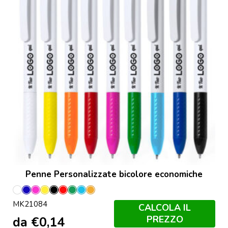
Penne Personalizzate bicolore economiche
Bianco
Blu
Fucsia
Giallo
Nero
Rosso
Verde
Azzurro
Orange
MK21084
CALCOLA IL
PREZZO
da
€
0,14