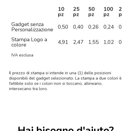
10
25
50
100
250
pz
pz
pz
pz
pz
Gadget senza
0,50
0,40
0,26
0,24
0,19
Personalizzazione
Stampa Logo a
4,91
2,47
1,55
1,02
0,71
colore
IVA esclusa
Il prezzo di stampa si intende in una (1) delle posizioni
disponibili del gadget selezionato. La stampa a due colori è
fattibile solo se i colori non si toccano, allineano,
intersecano tra loro.
Hai bisogno d'aiuto?