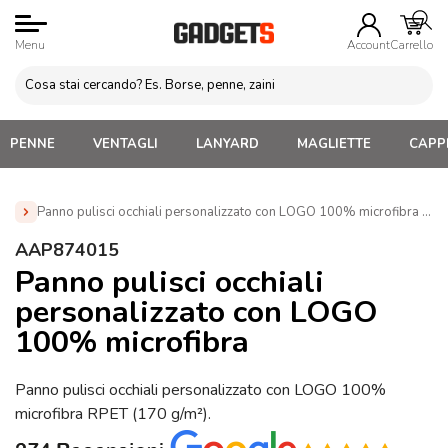
Menu
Account
Carrello
PENNE
VENTAGLI
LANYARD
MAGLIETTE
CAPPE
Panno pulisci occhiali personalizzato con LOGO 100% microfibra (A
Home
»
Occhiali da Sole Personalizzati
»
Accessori per
AAP874015
occhiali Personalizzati
»
Panno pulisci occhiali personalizzato
Panno pulisci occhiali
con LOGO 100% microfibra (AAP874015)
personalizzato con LOGO
100% microfibra
Panno pulisci occhiali personalizzato con LOGO 100%
microfibra RPET (170 g/m²).