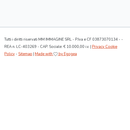
Tutti i diritti riservati MM IMMAGINE SRL - P.Iva e CF 03873070134 - -
REA n. LC-403269 - CAP. Sociale: € 10.000,00 i.v. |
Privacy Cookie
Policy
-
Sitemap
|
Made with
by Egogea