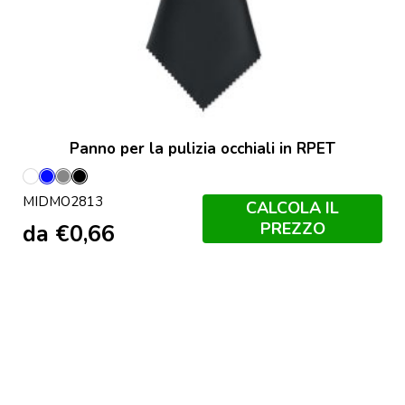
Panno per la pulizia occhiali in RPET
Bianco
Blu
Grigio
Nero
MIDMO2813
Royal
CALCOLA IL
PREZZO
da
€
0,66