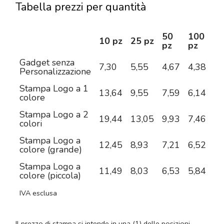
Tabella prezzi per quantità
50
100
2
10 pz
25 pz
pz
pz
pz
Gadget senza
7,30
5,55
4,67
4,38
4,
Personalizzazione
Stampa Logo a 1
13,64
9,55
7,59
6,14
5,
colore
Stampa Logo a 2
19,44
13,05
9,93
7,46
6,
colori
Stampa Logo a
12,45
8,93
7,21
6,52
6,
colore (grande)
Stampa Logo a
11,49
8,03
6,53
5,84
5,
colore (piccola)
IVA esclusa
Il prezzo di stampa si intende in una (1) delle posizioni