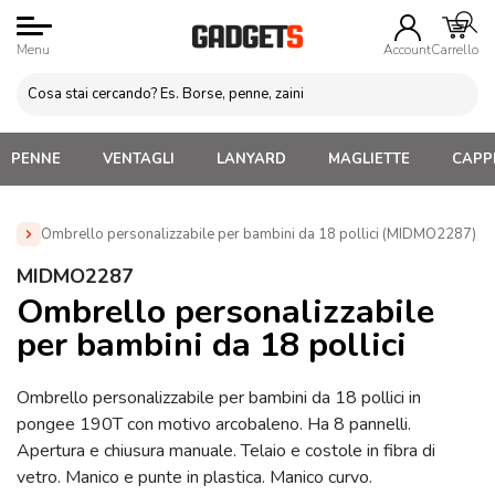
Menu
Account
Carrello
PENNE
VENTAGLI
LANYARD
MAGLIETTE
CAPPE
Ombrello personalizzabile per bambini da 18 pollici (MIDMO2287)
Home
»
Ombrelli Personalizzati
»
Ombrelli da Bambino
MIDMO2287
Personalizzabili con Logo
»
Ombrello personalizzabile per
Ombrello personalizzabile
bambini da 18 pollici (MIDMO2287)
per bambini da 18 pollici
Ombrello personalizzabile per bambini da 18 pollici in
pongee 190T con motivo arcobaleno. Ha 8 pannelli.
Apertura e chiusura manuale. Telaio e costole in fibra di
vetro. Manico e punte in plastica. Manico curvo.