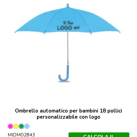
Ombrello automatico per bambini 18 pollici
personalizzabile con logo
Fucsia
Giallo
Verde
Blu
MIDMO2843
Bambino
CALCOLA IL