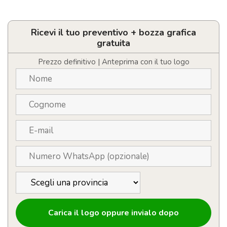
Ombrello
personalizzabile
per
bambini
Ricevi il tuo preventivo + bozza grafica
da
gratuita
18
pollici
Prezzo definitivo | Anteprima con il tuo logo
quantità
Carica il logo oppure invialo dopo