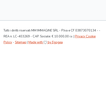
Tutti i diritti riservati MM IMMAGINE SRL - P.Iva e CF 03873070134 - -
REA n. LC-403269 - CAP. Sociale: € 10.000,00 i.v. |
Privacy Cookie
Policy
-
Sitemap
|
Made with
by Egogea