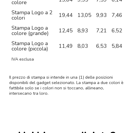
colore
Stampa Logo a 2
19,44
13,05
9,93
7,46
6,
colori
Stampa Logo a
12,45
8,93
7,21
6,52
6,
colore (grande)
Stampa Logo a
11,49
8,03
6,53
5,84
5,
colore (piccola)
IVA esclusa
Il prezzo di stampa si intende in una (1) delle posizioni
disponibili del gadget selezionato. La stampa a due colori è
fattibile solo se i colori non si toccano, allineano,
intersecano tra loro.