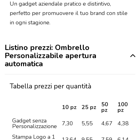
Un gadget aziendale pratico e distintivo,
perfetto per promuovere il tuo brand con stile
in ogni stagione.
Listino prezzi: Ombrello
Personalizzabile apertura
automatica
Tabella prezzi per quantità
50
100
2
10 pz
25 pz
pz
pz
pz
Gadget senza
7,30
5,55
4,67
4,38
4,
Personalizzazione
Stampa Logo a 1
13,64
9,55
7,59
6,14
5,