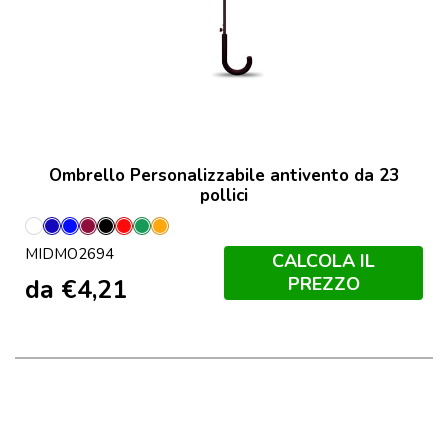
Ombrello Personalizzabile antivento da 23
pollici
Bianco
Blu
Blu
Borgogna
Nero
Rosso
Verde
Arancio
MIDMO2694
Royal
CALCOLA IL
PREZZO
da
€
4,21