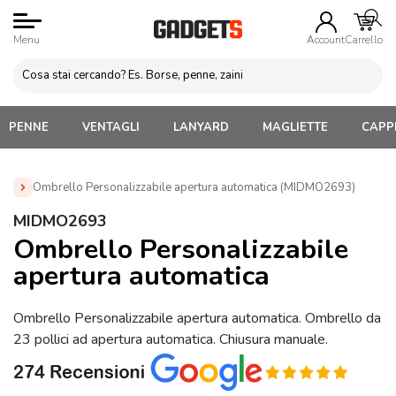
Menu
Account
Carrello
PENNE
VENTAGLI
LANYARD
MAGLIETTE
CAPPE
Ombrello Personalizzabile apertura automatica (MIDMO2693)
Home
»
Ombrelli Personalizzati
»
Ombrelli Apertura
MIDMO2693
Automatica Personalizzati
»
Ombrello Personalizzabile
Ombrello Personalizzabile
apertura automatica (MIDMO2693)
apertura automatica
Ombrello Personalizzabile apertura automatica. Ombrello da
23 pollici ad apertura automatica. Chiusura manuale.