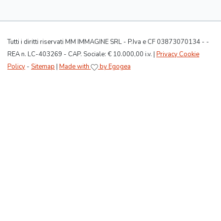
Tutti i diritti riservati MM IMMAGINE SRL - P.Iva e CF 03873070134 - -
REA n. LC-403269 - CAP. Sociale: € 10.000,00 i.v. |
Privacy Cookie
Policy
-
Sitemap
|
Made with
by Egogea