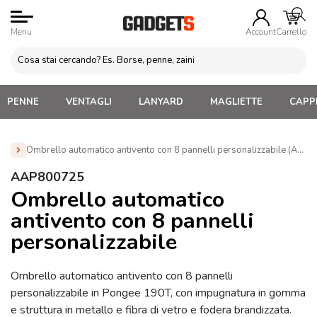
Menu
Account
Carrello
PENNE
VENTAGLI
LANYARD
MAGLIETTE
CAPPE
Ombrello automatico antivento con 8 pannelli personalizzabile (AAP
Home
»
Ombrelli Personalizzati
»
Ombrelli Apertura
AAP800725
Automatica Personalizzati
»
Ombrello automatico antivento
Ombrello automatico
con 8 pannelli personalizzabile (AAP800725)
antivento con 8 pannelli
personalizzabile
Ombrello automatico antivento con 8 pannelli
personalizzabile in Pongee 190T, con impugnatura in gomma
e struttura in metallo e fibra di vetro e fodera brandizzata.