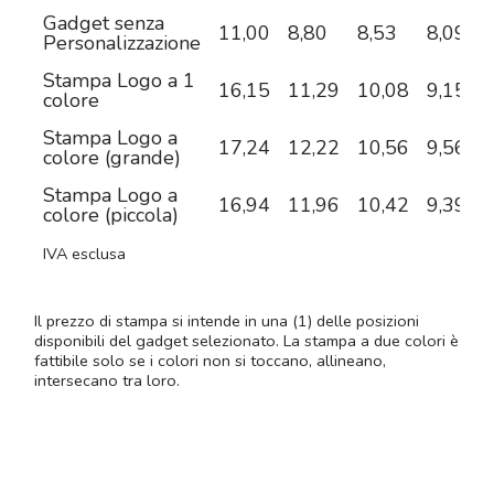
Gadget senza
11,00
8,80
8,53
8,09
7
Personalizzazione
Stampa Logo a 1
16,15
11,29
10,08
9,15
8
colore
Stampa Logo a
17,24
12,22
10,56
9,56
8
colore (grande)
Stampa Logo a
16,94
11,96
10,42
9,39
8
colore (piccola)
IVA esclusa
Il prezzo di stampa si intende in una (1) delle posizioni
disponibili del gadget selezionato. La stampa a due colori è
fattibile solo se i colori non si toccano, allineano,
intersecano tra loro.