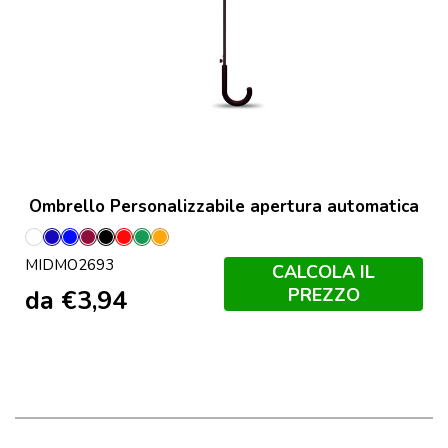
Ombrello Personalizzabile apertura automatica
Bianco
Blu
Blu
Borgogna
Nero
Rosso
Verde
Arancio
MIDMO2693
Royal
CALCOLA IL
PREZZO
da
€
3,94