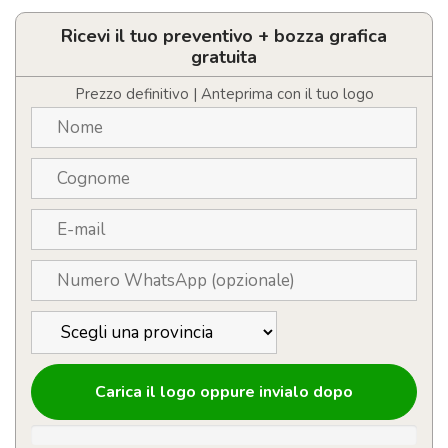
antivento
con
Ricevi il tuo preventivo + bozza grafica
8
gratuita
pannelli
personalizzabile
Prezzo definitivo | Anteprima con il tuo logo
quantità
Carica il logo oppure invialo dopo