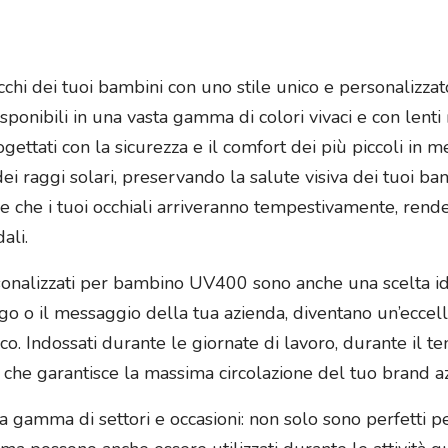
chi dei tuoi bambini con uno stile unico e personalizzato,
ponibili in una vasta gamma di colori vivaci e con lenti
rogettati con la sicurezza e il comfort dei più piccoli i
i raggi solari, preservando la salute visiva dei tuoi bamb
sce che i tuoi occhiali arriveranno tempestivamente, rend
ali.
ersonalizzati per bambino UV400 sono anche una scelta i
 logo o il messaggio della tua azienda, diventano un’ecc
co. Indossati durante le giornate di lavoro, durante il t
 che garantisce la massima circolazione del tuo brand a
asta gamma di settori e occasioni: non solo sono perfetti 