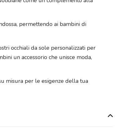
à quotidiane come un complemento alla
i indossa, permettendo ai bambini di
stri occhiali da sole personalizzati per
bambini un accessorio che unisce moda,
i su misura per le esigenze della tua