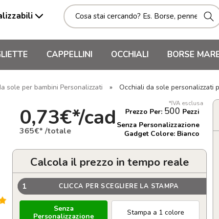
lizzabili
LIETTE
CAPPELLINI
OCCHIALI
BORSE MAR
da sole per bambini Personalizzati
»
Occhiali da sole personalizzat
*IVA esclusa
0,73€*/cad
500
Prezzo Per:
Pezzi
Senza Personalizzazione
365€* /totale
Gadget Colore: Bianco
Calcola il prezzo in tempo reale
1
CLICCA PER SCEGLIERE LA STAMPA
Senza
Stampa a 1 colore
Personalizzazione