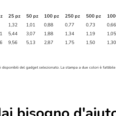
pz
25 pz
50 pz
100 pz
250 pz
500 pz
100
1,32
1,01
0,88
0,77
0,73
0,6
01
5,44
3,07
1,88
1,34
1,19
1,0
66
9,56
5,13
2,87
1,75
1,50
1,3
ni disponibili del gadget selezionato. La stampa a due colori è fattibile
ai bisogno d'aiut