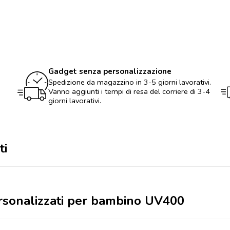
sole
personalizzati
per
bambino
UV400
quantità
Gadget senza personalizzazione
Spedizione da magazzino in 3-5 giorni lavorativi.
Vanno aggiunti i tempi di resa del corriere di 3-4
giorni lavorativi.
ti
ersonalizzati per bambino UV400