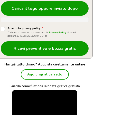
Carica il logo oppure invialo dopo
Accetto la privacy policy
*
Dichiaro di aver letto e accettato la
Privacy Policy
ai sensi
dell'art.13 D.lgs 2016/679 GDPR
Hai già tutto chiaro? Acquista direttamente online
Aggiungi al carrello
Guarda come funziona la bozza grafica gratuita