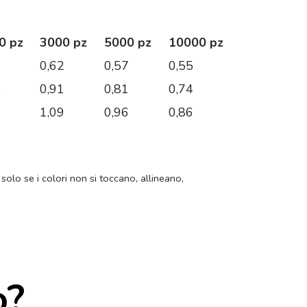
0 pz
3000 pz
5000 pz
10000 pz
6
0,62
0,57
0,55
5
0,91
0,81
0,74
0
1,09
0,96
0,86
 solo se i colori non si toccano, allineano,
o?