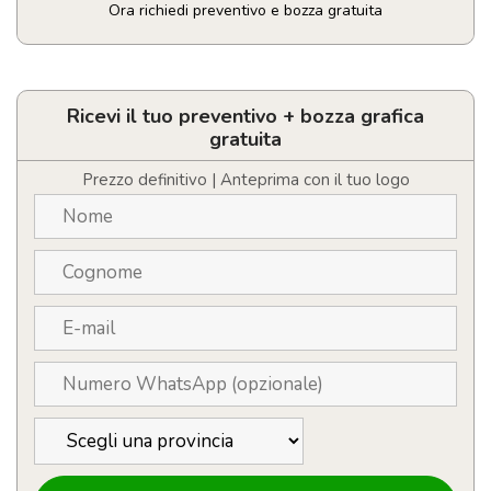
Ora richiedi preventivo e bozza gratuita
Notebook
in
sughero
c/penna
Ricevi il tuo preventivo + bozza grafica
quantità
gratuita
Prezzo definitivo | Anteprima con il tuo logo