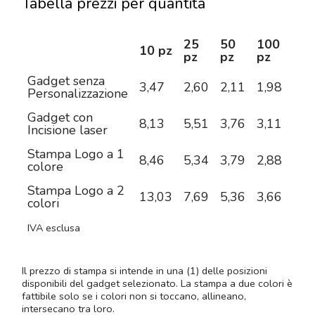
Tabella prezzi per quantità
25
50
100
25
10 pz
pz
pz
pz
pz
Gadget senza
3,47
2,60
2,11
1,98
1,9
Personalizzazione
Gadget con
8,13
5,51
3,76
3,11
2,5
Incisione laser
Stampa Logo a 1
8,46
5,34
3,79
2,88
2,4
colore
Stampa Logo a 2
13,03
7,69
5,36
3,66
2,9
colori
IVA esclusa
Il prezzo di stampa si intende in una (1) delle posizioni
disponibili del gadget selezionato. La stampa a due colori è
fattibile solo se i colori non si toccano, allineano,
intersecano tra loro.