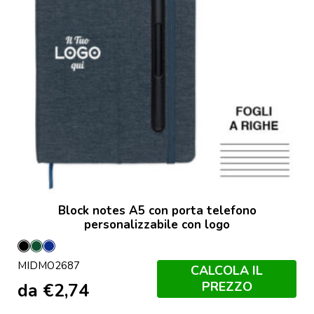
Block notes A5 con porta telefono
personalizzabile con logo
Nero
Verde
Francese
MIDMO2687
Scuro
Navy
CALCOLA IL
PREZZO
da
€
2,74