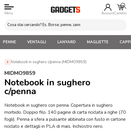
Menu
Account
Carrello
PENNE
VENTAGLI
LANYARD
MAGLIETTE
CAPPE
Notebook in sughero c/penna (MIDMO9859)
Home
»
Blocchi appunti Personalizzati
»
Blocchi Ecologici
MIDMO9859
Personalizzati
»
Notebook in sughero c/penna (MIDMO9859)
Notebook in sughero
c/penna
Notebook in sughero con penna. Copertura in sughero
morbido. Doppio filo. 140 pagine di carta riciclata a righe (70
fogli). Penna a sfera a pulsante abbinata con fusto in cartone
riciclato e dettagli in PLA di mais. Inchiostro nero.