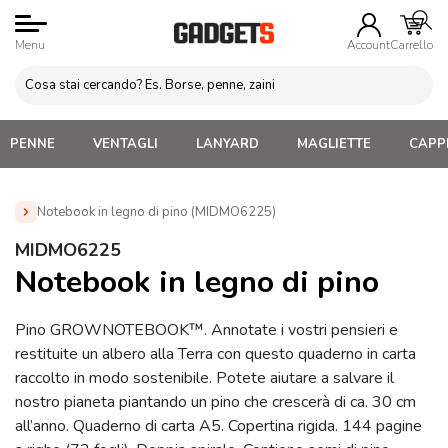
Menu
Account
Carrello
PENNE
VENTAGLI
LANYARD
MAGLIETTE
CAPPE
Notebook in legno di pino (MIDMO6225)
Home
»
Blocchi appunti Personalizzati
»
Blocchi Ecologici
MIDMO6225
Personalizzati
»
Notebook in legno di pino (MIDMO6225)
Notebook in legno di pino
Pino GROWNOTEBOOK™. Annotate i vostri pensieri e
restituite un albero alla Terra con questo quaderno in carta
raccolto in modo sostenibile. Potete aiutare a salvare il
nostro pianeta piantando un pino che crescerà di ca. 30 cm
all’anno. Quaderno di carta A5. Copertina rigida. 144 pagine