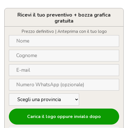
in
legno
di
Ricevi il tuo preventivo + bozza grafica
pino
gratuita
quantità
Prezzo definitivo | Anteprima con il tuo logo
Carica il logo oppure invialo dopo