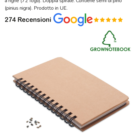
a righe (72 fogli). Doppia spirale. Contiene semi di pino
(pinius nigra). Prodotto in UE.