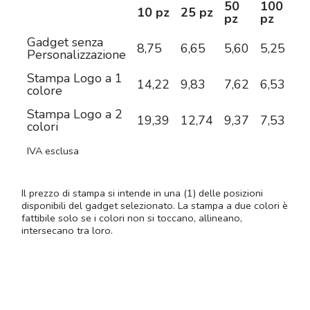
50
100
2
10 pz
25 pz
pz
pz
pz
Gadget senza
8,75
6,65
5,60
5,25
4,
Personalizzazione
Stampa Logo a 1
14,22
9,83
7,62
6,53
5,
colore
Stampa Logo a 2
19,39
12,74
9,37
7,53
6,
colori
IVA esclusa
Il prezzo di stampa si intende in una (1) delle posizioni
disponibili del gadget selezionato. La stampa a due colori è
fattibile solo se i colori non si toccano, allineano,
intersecano tra loro.