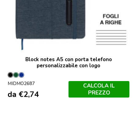
Block notes A5 con porta telefono
personalizzabile con logo
Nero
Verde
Francese
MIDMO2687
Scuro
Navy
CALCOLA IL
PREZZO
da
€
2,74