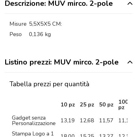
Descrizione: MUV mirco. 2-pole
Misure
5,5X5X5 CM:
Peso
0,136 kg
Listino prezzi: MUV mirco. 2-pole
Tabella prezzi per quantità
100
10 pz
25 pz
50 pz
pz
Gadget senza
13,19
12,68
11,57
11,15
Personalizzazione
Stampa Logo a 1
18,00
15,25
13,27
12,17