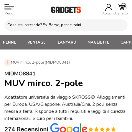
Menu
Account
Carrello
PENNE
VENTAGLI
LANYARD
MAGLIETTE
CAPPE
MUV mirco. 2-pole (MIDMO8841)
Home
»
Gadget viaggio Personalizzati
»
Adattatori
MIDMO8841
universali da viaggio
»
MUV mirco. 2-pole (MIDMO8841)
MUV mirco. 2-pole
Adattatore universale da viaggio SKROSS®. Alloggiamenti
per Europa, USA/Giappone, Australia/Cina. 2 poli, senza
messa a terra. Risponde a tutti i requisiti e leggi di sicurezza
internazionali. Sicuro per i bambini.