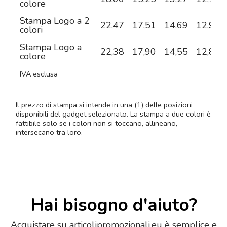
colore
Stampa Logo a 2
22,47
17,51
14,69
12,92
colori
Stampa Logo a
22,38
17,90
14,55
12,80
colore
IVA esclusa
Il prezzo di stampa si intende in una (1) delle posizioni
disponibili del gadget selezionato. La stampa a due colori è
fattibile solo se i colori non si toccano, allineano,
intersecano tra loro.
Hai bisogno d'aiuto?
Acquistare su articolipromozionali.eu è semplice e