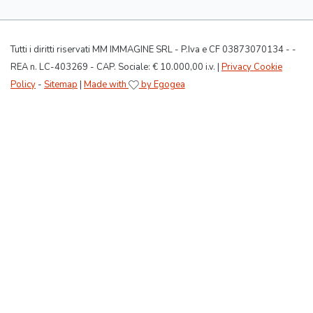
Tutti i diritti riservati MM IMMAGINE SRL - P.Iva e CF 03873070134 - -
REA n. LC-403269 - CAP. Sociale: € 10.000,00 i.v. |
Privacy Cookie
Policy
-
Sitemap
|
Made with
by Egogea