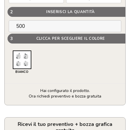
2
INSERISCI LA QUANTITÀ
3
CLICCA PER SCEGLIERE IL COLORE
BIANCO
Hai configurato il prodotto.
Ora richiedi preventivo e bozza gratuita
MUV
mirco.
2-
pole
Ricevi il tuo preventivo + bozza grafica
quantità