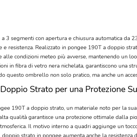
 a 3 segmenti con apertura e chiusura automatica da 23 p
le e resistenza. Realizzato in pongee 190T a doppio stra
alle condizioni meteo più avverse, mantenendo un look sof
oni in fibra di vetro nera nichelata, garantiscono una str
do questo ombrello non solo pratico, ma anche un acce
Doppio Strato per una Protezione Su
ngee 190T a doppio strato, un materiale noto per la sua r
alta qualità garantisce una protezione ottimale dalla p
atmosferica. Il motivo interno a quadri aggiunge un tocc
 Il doppio strato in pongee aumenta anche la resistenza