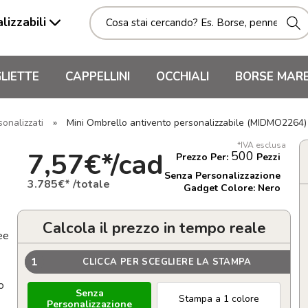
lizzabili
LIETTE
CAPPELLINI
OCCHIALI
BORSE MAR
sonalizzati
»
Mini Ombrello antivento personalizzabile (MIDMO2264)
*IVA esclusa
7,57€*/cad
500
Prezzo Per:
Pezzi
Senza Personalizzazione
3.785€* /totale
Gadget Colore: Nero
Calcola il prezzo in tempo reale
ee
1
CLICCA PER SCEGLIERE LA STAMPA
o
Senza
Stampa a 1 colore
Personalizzazione