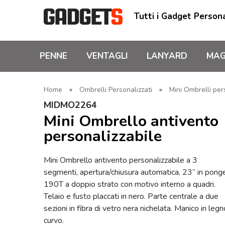
Tutti i Gadget Persona
PENNE
VENTAGLI
LANYARD
MAG
Home
»
Ombrelli Personalizzati
»
Mini Ombrelli per
MIDMO2264
Mini Ombrello antivento
personalizzabile
Mini Ombrello antivento personalizzabile a 3
segmenti, apertura/chiusura automatica, 23” in pong
190T a doppio strato con motivo interno a quadri.
Telaio e fusto placcati in nero. Parte centrale a due
sezioni in fibra di vetro nera nichelata. Manico in legn
curvo.