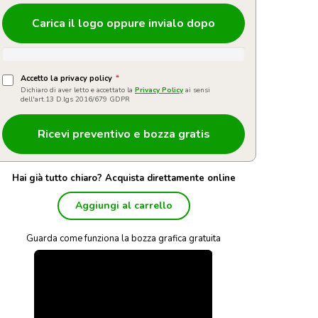
Carica il logo oppure invialo dopo
Accetto la privacy policy
*
Dichiaro di aver letto e accettato la
Privacy Policy
ai sensi
dell'art.13 D.lgs 2016/679 GDPR
Hai già tutto chiaro? Acquista direttamente online
Aggiungi al carrello
Guarda come funziona la bozza grafica gratuita