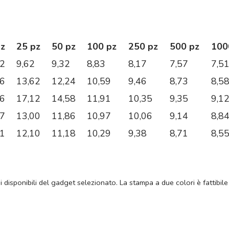
pz
25 pz
50 pz
100 pz
250 pz
500 pz
100
02
9,62
9,32
8,83
8,17
7,57
7,5
36
13,62
12,24
10,59
9,46
8,73
8,5
16
17,12
14,58
11,91
10,35
9,35
9,1
17
13,00
11,86
10,97
10,06
9,14
8,8
21
12,10
11,18
10,29
9,38
8,71
8,5
ni disponibili del gadget selezionato. La stampa a due colori è fattibile