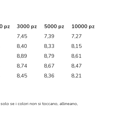
0 pz
3000 pz
5000 pz
10000 pz
1
7,45
7,39
7,27
8
8,40
8,33
8,15
2
8,89
8,79
8,61
4
8,74
8,67
8,47
5
8,45
8,36
8,21
 solo se i colori non si toccano, allineano,