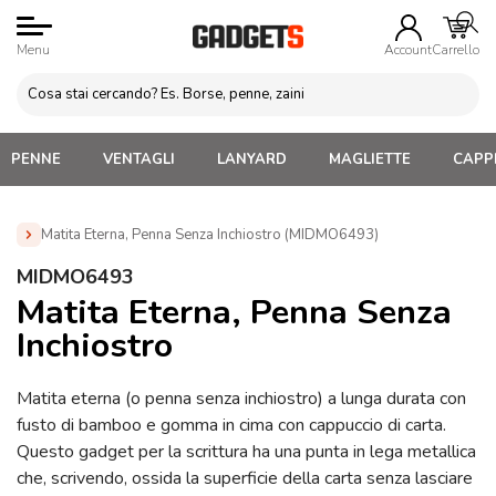
Menu
Account
Carrello
PENNE
VENTAGLI
LANYARD
MAGLIETTE
CAPPE
Matita Eterna, Penna Senza Inchiostro (MIDMO6493)
Home
»
Penne Personalizzate con LOGO, Matite, Pastelli,
MIDMO6493
Evidenziatori
»
Penna Senza Inchiostro Personalizzate
»
Matita Eterna, Penna Senza
Matita Eterna, Penna Senza Inchiostro (MIDMO6493)
Inchiostro
Matita eterna (o penna senza inchiostro) a lunga durata con
fusto di bamboo e gomma in cima con cappuccio di carta.
Questo gadget per la scrittura ha una punta in lega metallica
che, scrivendo, ossida la superficie della carta senza lasciare