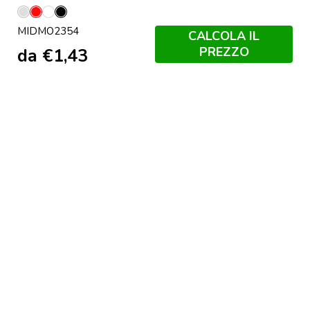
Argento
Beige-
Bianco
Nero
MIDMO2354
Opaco
Rosso
CALCOLA IL
PREZZO
da
€
1,43