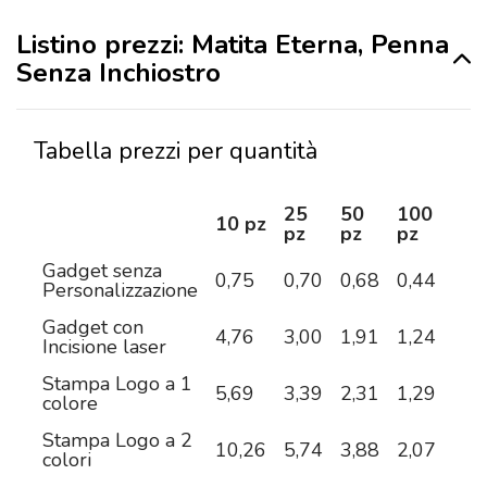
Listino prezzi: Matita Eterna, Penna
Senza Inchiostro
Tabella prezzi per quantità
25
50
100
25
10 pz
pz
pz
pz
pz
Gadget senza
0,75
0,70
0,68
0,44
0,4
Personalizzazione
Gadget con
4,76
3,00
1,91
1,24
0,9
Incisione laser
Stampa Logo a 1
5,69
3,39
2,31
1,29
0,9
colore
Stampa Logo a 2
10,26
5,74
3,88
2,07
1,3
colori