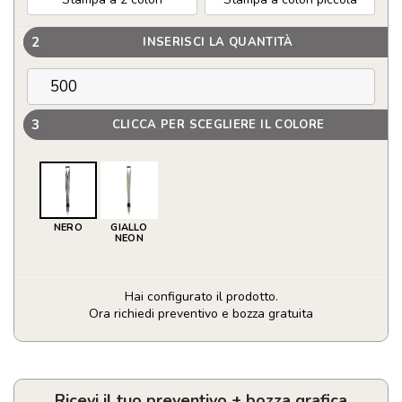
2
INSERISCI LA QUANTITÀ
3
CLICCA PER SCEGLIERE IL COLORE
NERO
GIALLO
NEON
Hai configurato il prodotto.
Ora richiedi preventivo e bozza gratuita
Lanyard
personalizzabile
in
RPET
Ricevi il tuo preventivo + bozza grafica