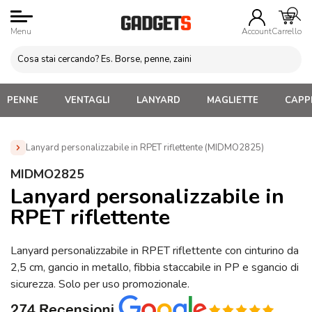
Menu
Account
Carrello
PENNE
VENTAGLI
LANYARD
MAGLIETTE
CAPPE
Lanyard personalizzabile in RPET riflettente (MIDMO2825)
Home
»
Gadget Eventi sportivi sicurezza
»
Articoli
MIDMO2825
Riflettenti ad Alta Visibilità
»
Lanyard personalizzabile in RPET
Lanyard personalizzabile in
riflettente (MIDMO2825)
RPET riflettente
Lanyard personalizzabile in RPET riflettente con cinturino da
2,5 cm, gancio in metallo, fibbia staccabile in PP e sgancio di
sicurezza. Solo per uso promozionale.