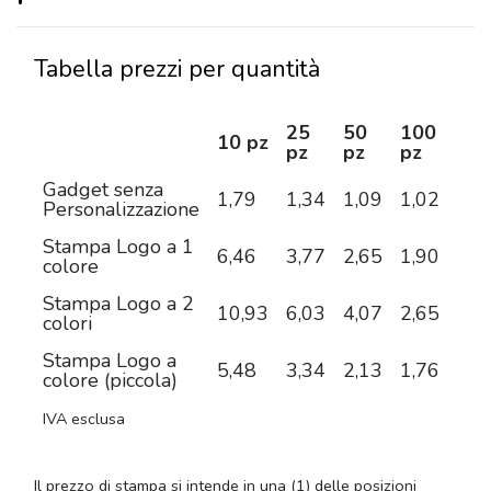
Tabella prezzi per quantità
25
50
100
25
10 pz
pz
pz
pz
pz
Gadget senza
1,79
1,34
1,09
1,02
0,9
Personalizzazione
Stampa Logo a 1
6,46
3,77
2,65
1,90
1,4
colore
Stampa Logo a 2
10,93
6,03
4,07
2,65
1,8
colori
Stampa Logo a
5,48
3,34
2,13
1,76
1,5
colore (piccola)
IVA esclusa
Il prezzo di stampa si intende in una (1) delle posizioni