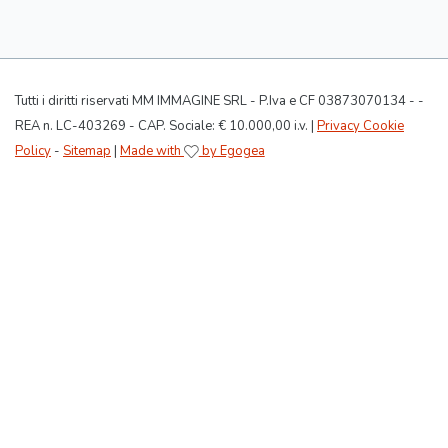
Tutti i diritti riservati MM IMMAGINE SRL - P.Iva e CF 03873070134 - -
REA n. LC-403269 - CAP. Sociale: € 10.000,00 i.v. |
Privacy Cookie
Policy
-
Sitemap
|
Made with
by Egogea