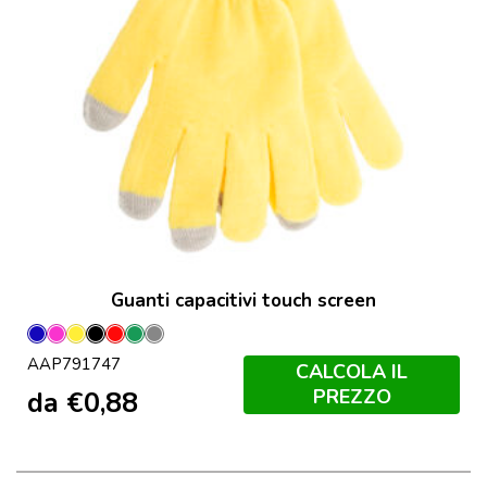
Guanti capacitivi touch screen
Blu
Fucsia
Giallo
Nero
Rosso
Verde
Grigio
AAP791747
CALCOLA IL
PREZZO
da
€
0,88