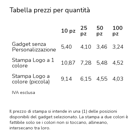
Tabella prezzi per quantità
25
50
100
25
10 pz
pz
pz
pz
pz
Gadget senza
5,40
4,10
3,46
3,24
3,0
Personalizzazione
Stampa Logo a 1
10,87
7,28
5,48
4,52
3,8
colore
Stampa Logo a
9,14
6,15
4,55
4,03
3,6
colore (piccola)
IVA esclusa
Il prezzo di stampa si intende in una (1) delle posizioni
disponibili del gadget selezionato. La stampa a due colori è
fattibile solo se i colori non si toccano, allineano,
intersecano tra loro.