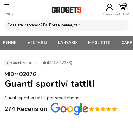
Menu
Account
Carrello
PENNE
VENTAGLI
LANYARD
MAGLIETTE
CAPPE
Guanti sportivi tattili (MIDMO2076)
Home
»
Abbigliamento Personalizzato
»
Guanti
MIDMO2076
Personalizzati
»
Guanti sportivi tattili (MIDMO2076)
Guanti sportivi tattili
Guanti sportivi tattili per smartphone