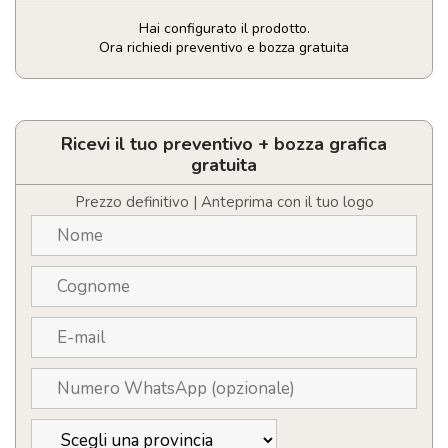
Hai configurato il prodotto.
Ora richiedi preventivo e bozza gratuita
Giacca
in
microfleece
Brossard
Ricevi il tuo preventivo + bozza grafica
con
gratuita
zip
intera
Prezzo definitivo | Anteprima con il tuo logo
da
donna
quantità