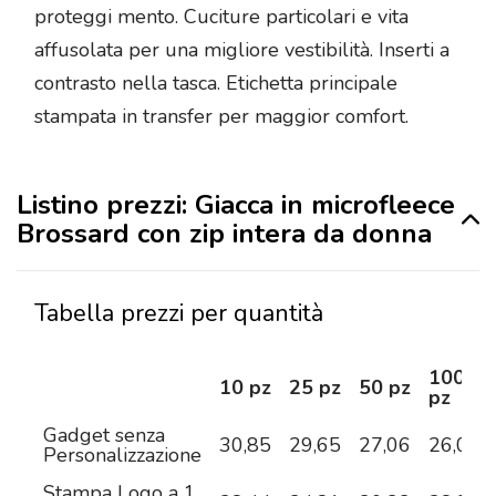
proteggi mento. Cuciture particolari e vita
affusolata per una migliore vestibilità. Inserti a
contrasto nella tasca. Etichetta principale
stampata in transfer per maggior comfort.
Listino prezzi: Giacca in microfleece
Brossard con zip intera da donna
Tabella prezzi per quantità
100
10 pz
25 pz
50 pz
pz
Gadget senza
30,85
29,65
27,06
26,07
Personalizzazione
Stampa Logo a 1