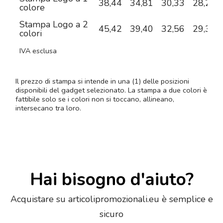
38,44
34,81
30,33
28,24
colore
Stampa Logo a 2
45,42
39,40
32,56
29,30
colori
IVA esclusa
Il prezzo di stampa si intende in una (1) delle posizioni
disponibili del gadget selezionato. La stampa a due colori è
fattibile solo se i colori non si toccano, allineano,
intersecano tra loro.
Hai bisogno d'aiuto?
Acquistare su articolipromozionali.eu è semplice e
sicuro