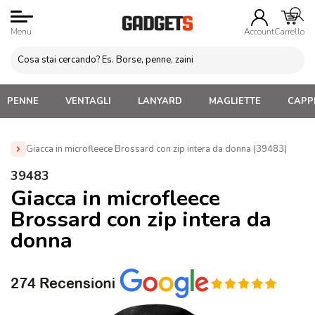
Menu
Account
Carrello
PENNE
VENTAGLI
LANYARD
MAGLIETTE
CAPPE
Giacca in microfleece Brossard con zip intera da donna (39483)
Home
»
Abbigliamento Personalizzato
»
Giacche a Vento e
39483
Giacche Invernali Personalizzate
»
Giacca in microfleece
Giacca in microfleece
Brossard con zip intera da donna (39483)
Brossard con zip intera da
donna