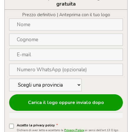
personalizzabile
gratuita
con
logo
Prezzo definitivo | Anteprima con il tuo logo
con
memo
e
livella
quantità
Carica il logo oppure invialo dopo
Accetto la privacy policy
*
Dichiaro di aver letto e accettato la
Privacy Policy
ai sensi dell'art.13 D.lgs