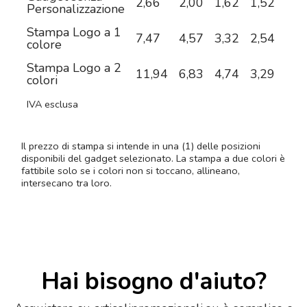
2,66
2,00
1,62
1,52
1,4
Personalizzazione
Stampa Logo a 1
7,47
4,57
3,32
2,54
2,0
colore
Stampa Logo a 2
11,94
6,83
4,74
3,29
2,4
colori
IVA esclusa
Il prezzo di stampa si intende in una (1) delle posizioni
disponibili del gadget selezionato. La stampa a due colori è
fattibile solo se i colori non si toccano, allineano,
intersecano tra loro.
Hai bisogno d'aiuto?