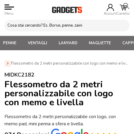
Menu
Account
Carrello
PENNE
VENTAGLI
LANYARD
MAGLIETTE
CAPPE
Flessometro da 2 metri personalizzabile con logo con memo e livell
Home
»
Attrezzi da lavoro Personalizzati
»
Flessometri
MIDKC2182
personalizzati e Metri personalizzati
»
Flessometro da 2 metri
Flessometro da 2 metri
personalizzabile con logo con memo e livella (MIDKC2182)
personalizzabile con logo
con memo e livella
Flessometro da 2 metri personalizzabile con logo, con
memo pad, mini penna a sfera e livella.