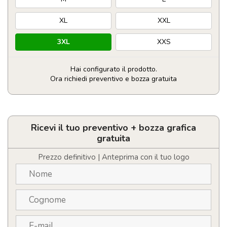
XL
XXL
3XL
XXS
Hai configurato il prodotto.
Ora richiedi preventivo e bozza gratuita
Felpa
con
cappuccio
unisex
Ricevi il tuo preventivo + bozza grafica
Laguna
gratuita
quantità
Prezzo definitivo | Anteprima con il tuo logo