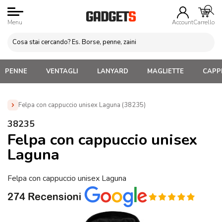
Menu
Account
Carrello
PENNE
VENTAGLI
LANYARD
MAGLIETTE
CAPPE
Felpa con cappuccio unisex Laguna (38235)
Home
»
Abbigliamento Personalizzato
»
Felpe e Piles
38235
Personalizzati
»
Felpa con cappuccio unisex Laguna (38235)
Felpa con cappuccio unisex
Laguna
Felpa con cappuccio unisex Laguna