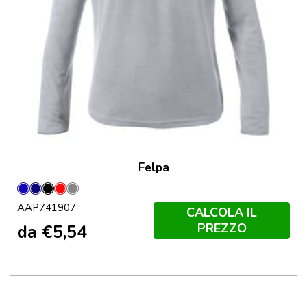
Felpa
Blu
Blu
Nero
Rosso
Grigio
AAP741907
Scuro
CALCOLA IL
PREZZO
da
€
5,54