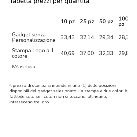
Tabella prezzi per quantità
100
10 pz
25 pz
50 pz
pz
Gadget senza
33,43
32,14
29,34
28,26
Personalizzazione
Stampa Logo a 1
40,69
37,00
32,33
29,87
colore
IVA esclusa
Il prezzo di stampa si intende in una (1) delle posizioni
disponibili del gadget selezionato. La stampa a due colori è
fattibile solo se i colori non si toccano, allineano,
intersecano tra loro.