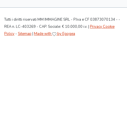
Tutti i diritti riservati MM IMMAGINE SRL - P.Iva e CF 03873070134 - -
REA n. LC-403269 - CAP. Sociale: € 10.000,00 i.v. |
Privacy Cookie
Policy
-
Sitemap
|
Made with
by Egogea