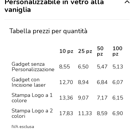
Personalizzabile in vetro alla
vaniglia
Tabella prezzi per quantità
50
100
2
10 pz
25 pz
pz
pz
pz
Gadget senza
8,55
6,50
5,47
5,13
4,
Personalizzazione
Gadget con
12,70
8,94
6,84
6,07
5,
Incisione laser
Stampa Logo a 1
13,36
9,07
7,17
6,15
5,
colore
Stampa Logo a 2
17,83
11,33
8,59
6,90
5,
colori
IVA esclusa