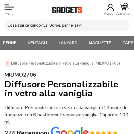
Menu
Account
Carrello
PENNE
VENTAGLI
LANYARD
MAGLIETTE
CAPPE
Diffusore Personalizzabile in vetro alla vaniglia (MIDMO2706)
Home
»
Gadget per Casa e Giardino
»
Candele e Incensi
»
MIDMO2706
Diffusore Personalizzabile in vetro alla vaniglia (MIDMO2706)
Diffusore Personalizzabile
in vetro alla vaniglia
Diffusore Personalizzabile in vetro alla vaniglia. Diffusore di
fragranze con 6 bastoncini. Fragranza: vaniglia. Capacità: 100
ml.