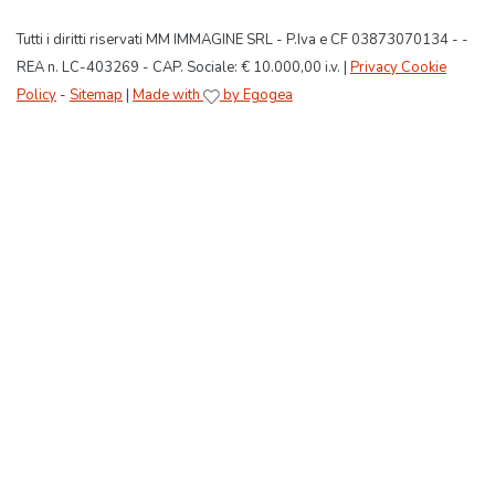
Tutti i diritti riservati MM IMMAGINE SRL - P.Iva e CF 03873070134 - -
REA n. LC-403269 - CAP. Sociale: € 10.000,00 i.v. |
Privacy Cookie
Policy
-
Sitemap
|
Made with
by Egogea