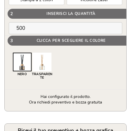
2
INSERISCI LA QUANTITÀ
3
CLICCA PER SCEGLIERE IL COLORE
NERO
TRASPAREN
TE
Hai configurato il prodotto.
Ora richiedi preventivo e bozza gratuita
Diffusore
Personalizzabile
in
vetro
Ricevi il tuo preventivo + bozza grafica